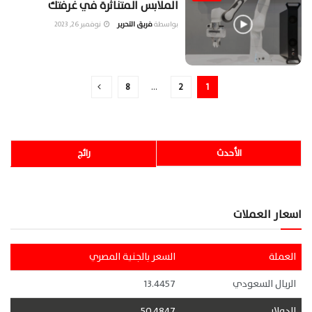
الملابس المتناثرة في غرفتك
بواسطة
فريق التحرير
نوفمبر 26, 2023
8
…
2
1
الأحدث
رائج
اسعار العملات
العملة
السعر بالجنية المصري
الريال السعودي
13.4457
الدولار
50.4847