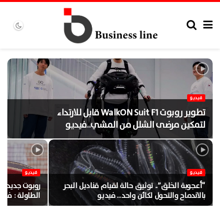
فيديو
تطوير روبوت WalkON Suit F1 قابل للارتداء
لتمكين مرضى الشلل من المشي..فيديو
فيديو
فيديو
“أعجوبة الخلق”.. توثيق حالة لقيام قناديل البحر
روبوت جديد م
بالاندماح والتحول لكائن واحد… فيديو
الطاولة : فيدي