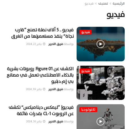
الرئيسية
تصنيف
فيديو
فيديو
فيديو .. 5 آلاف نملة تصنع “قارب
فيديو
نجاة” ينقذ مستعمرتها من الغرق
بواسطة
فريق التحرير
يناير 22, 2024
الكشف عن Figure 01 روبوتات بشرية
فيديو
بالذكاء الاصطناعي تعمل في مصانع
بي إم دبليو
بواسطة
فريق التحرير
يناير 19, 2024
فيديو| “ليمكس ديناميكس” تكشف
تكنولوجيا
عن الروبوت CL-1 بقدرات فائقة
بواسطة
فريق التحرير
يناير 16, 2024