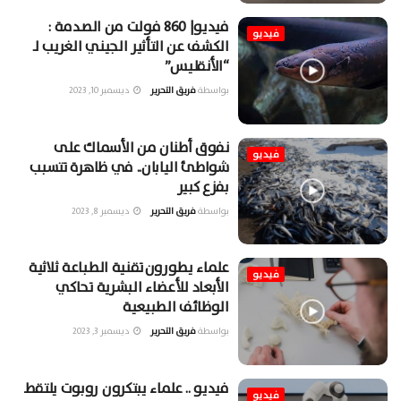
فيديو| 860 فولت من الصدمة :
فيديو
الكشف عن التأثير الجيني الغريب لـ
“الأنقليس”
بواسطة
فريق التحرير
ديسمبر 10, 2023
نفوق أطنان من الأسماك على
فيديو
شواطئ اليابان.. في ظاهرة تتسبب
بفزع كبير
بواسطة
فريق التحرير
ديسمبر 8, 2023
علماء يطورون تقنية الطباعة ثلاثية
فيديو
الأبعاد للأعضاء البشرية تحاكي
الوظائف الطبيعية
بواسطة
فريق التحرير
ديسمبر 3, 2023
فيديو .. علماء يبتكرون روبوت يلتقط
فيديو