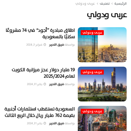
الرئيسية
تصنيف
عربى ودولي
عربى ودولي
اطلاق مبادرة “أجود” في 74 مشروعًا
عربى ودولي
سكنيًا بالسعودية
بواسطة
فريق التحرير
فبراير 3, 2024
19 مليار دولار عجز ميزانية الكويت
عربى ودولي
لعام 2025/2024
بواسطة
فريق التحرير
يناير 31, 2024
السعودية تستقطب استثمارات أجنبية
عربى ودولي
بقيمة 762 مليار ريال خلال الربع الثالث
بواسطة
فريق التحرير
يناير 31, 2024