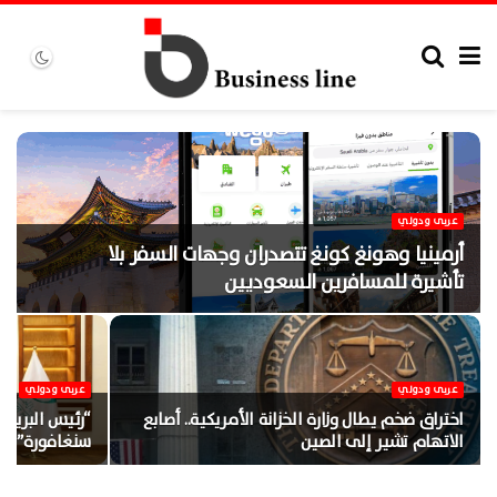
عربى ودولي
أرمينيا وهونغ كونغ تتصدران وجهات السفر بلا
تأشيرة للمسافرين السعوديين
عربى ودولي
عربى ودولي
اختراق ضخم يطال وزارة الخزانة الأمريكية.. أصابع
“رئيس البريد
الاتهام تشير إلى الصين
سنغافورة” لد