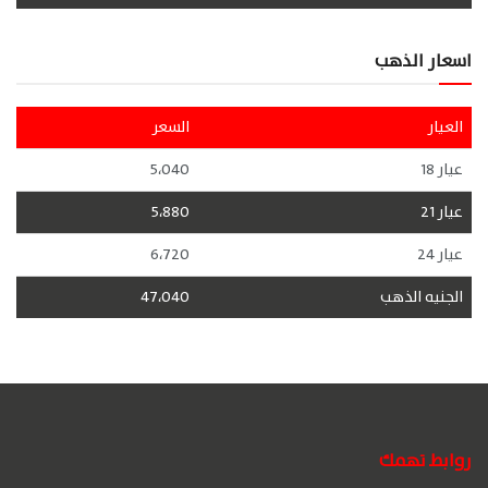
اسعار الذهب
العيار
السعر
عيار 18
5،040
عيار 21
5،880
عيار 24
6،720
الجنيه الذهب
47،040
روابط تهمك