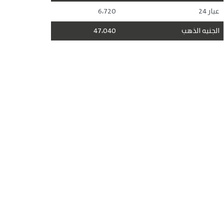
عيار 24
6،720
الجنيه الذهب
47،040