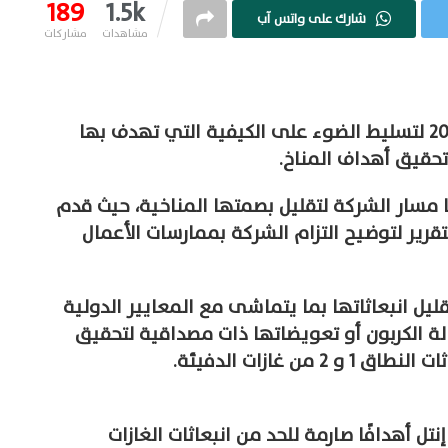
189
1.5k
شارك على واتس آب
مشاهدات
مشاركات
كشفت إنتل عن خارطة طريق واضحة لعام 2023 لتسليط الضوء على الكيفية التي تهدف بها
تحقيق أهداف المناخ.
مسار الشركة لتقليل بصمتها المناخية، حيث قدم
تقرير لتوضيح التزام الشركة بممارسات الأعمال
يل انبعاثاتها بما يتماشى مع المعايير الدولية
زالة الكربون أو تعويضاتها ذات مصداقية لتحقيق
 أهدافًا صارمة للحد من انبعاثات الغازات