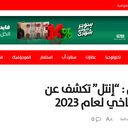
صوصية
تكنولوجيا
عقارات
ستارت أب
استثمار
انفوجرافيك
في
: “إنتل” تكشف عن
ي لعام 2023
0
A
دامة
A