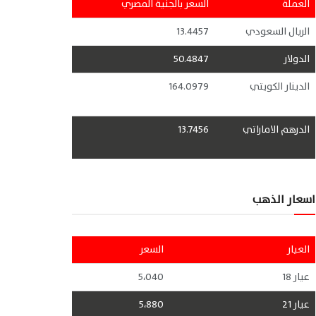
العملة
السعر بالجنية المصري
الريال السعودي
13.4457
الدولار
50.4847
الدينار الكويتي
164.0979
الدرهم الاماراتي
13.7456
اسعار الذهب
العيار
السعر
عيار 18
5،040
عيار 21
5،880