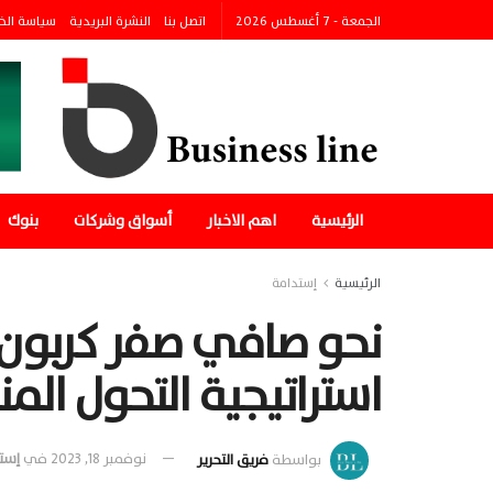
الجمعة - 7 أغسطس 2026
اتصل بنا
النشرة البريدية
سياسة الخ
الرئيسية
اهم الاخبار
أسواق وشركات
بنوك
الرئيسية
إستدامة
نحو صافي صفر كربون 
استراتيجية التحول المناخ
بواسطة
فريق التحرير
نوفمبر 18, 2023
في
إست