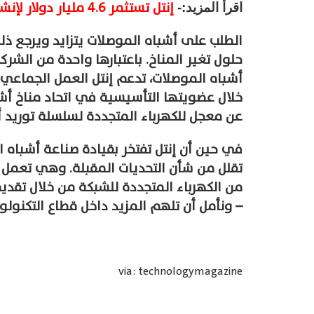
إنتل تستثمر 4.6 مليار دولار لإنشاء مصنع جديد للرقائق الإلكترونية في بولندا
اقرأ المزيد:-
الطلب على أشباه الموصلات يتزايد ويرجع ذلك
حلول تغير المناخ. باعتبارها واحدة من الش
أشباه الموصلات، تدعم إنتل العمل الجماعي
خلال عضويتها التأسيسية في اتحاد مناخ أشب
عن معجل للكهرباء المتجددة لسلسلة توريد أ
في حين أن إنتل تفتخر بقيادة صناعة أشباه ا
من الكهرباء المتجددة للشبكة من خلال تقديم
– ونأمل أن تلهم المزيد داخل قطاع التكنولو
via: technologymagazine