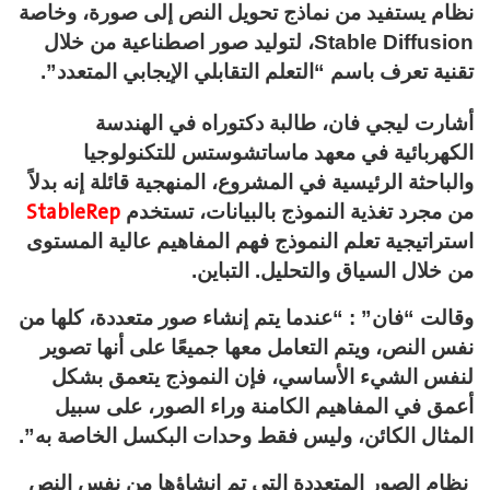
نظام يستفيد من نماذج تحويل النص إلى صورة، وخاصة
Stable Diffusion، لتوليد صور اصطناعية من خلال
تقنية تعرف باسم “التعلم التقابلي الإيجابي المتعدد”.
أشارت ليجي فان، طالبة دكتوراه في الهندسة
الكهربائية في معهد ماساتشوستس للتكنولوجيا
والباحثة الرئيسية في المشروع، المنهجية قائلة إنه بدلاً
StableRep
من مجرد تغذية النموذج بالبيانات، تستخدم
استراتيجية تعلم النموذج فهم المفاهيم عالية المستوى
من خلال السياق والتحليل. التباين.
وقالت “فان” : “عندما يتم إنشاء صور متعددة، كلها من
نفس النص، ويتم التعامل معها جميعًا على أنها تصوير
لنفس الشيء الأساسي، فإن النموذج يتعمق بشكل
أعمق في المفاهيم الكامنة وراء الصور، على سبيل
المثال الكائن، وليس فقط وحدات البكسل الخاصة به”.
نظام الصور المتعددة التي تم إنشاؤها من نفس النص