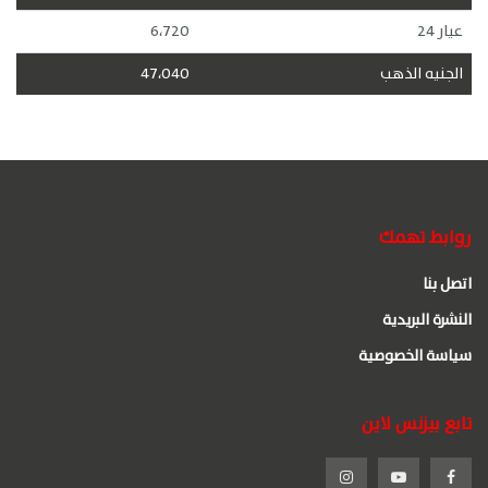
عيار 24
6،720
الجنيه الذهب
47،040
روابط تهمك
اتصل بنا
النشرة البريدية
سياسة الخصوصية
تابع بيزنس لاين