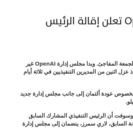
شركة OpenAI تعلن إقالة الرئيس
وتعد عودة ألتمان أمرًا صادمًا بعد خروجه يوم الجمعة المفاجئ. وبدا مجلس إدارة OpenAI غير
ذ عزل اثنين من المديرين التنفيذيين في ثلاثة أيام
دأ بخصوص عودة ألتمان إلى جانب مجلس إدارة جديد
لو.
وسوفت أن الرئيس التنفيذي المشارك السابق
، ووزير الخزانة السابق، لاري سمرز، ينضمان إلى مجلس إدارة