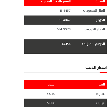
العملة
السعر بالجنية المصري
الريال السعودي
13.4457
الدولار
50.4847
الدينار الكويتي
164.0979
الدرهم الاماراتي
13.7456
اسعار الذهب
العيار
السعر
عيار 18
5،040
عيار 21
5،880