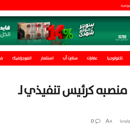
صوصية
تكنولوجيا
عقارات
ستارت أب
استثمار
انفوجرافيك
في
منصبه كرئيس تنفيذي لـ
0
A
ولوجيا
A