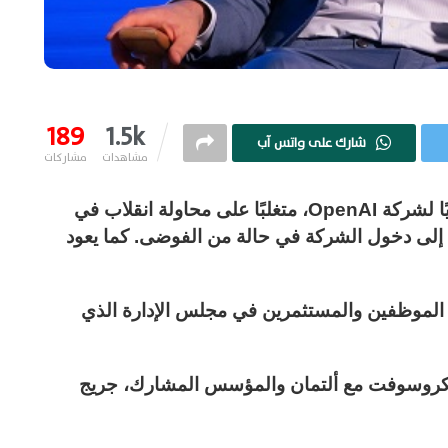
189
1.5k
شارك على واتس آب
مشاهدات
مشاركات
عاد سام ألتمان إلى منصبه بصفته رئيسًا تنفيذيًا لشركة OpenAI، متغلبًا على محاولة انقلاب في
ية إلى دخول الشركة في حالة من الفوضى. كما يعود
الموظفين والمستثمرين في مجلس الإدارة الذي
انتقال إلى مايكروسوفت مع ألتمان والمؤسس المشارك، جريج