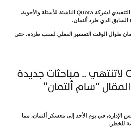
ظل آدم دانجيلو، المؤسس المشارك والرئيس التنفيذي لشركة Quora الناشئة للأسئلة والأجوبة،
 السابق الذي طرد ألتمان.
مان طوال الوقت التفسير الفعلي لسبب طرده، حتى
دراما OpenAI لاتنتهي .. مباحثات جديدة
المقال “سام ألتمان”
 الإدارة، في يوم الأحد إلى معسكر ألتمان، مما
ضة للخطر.