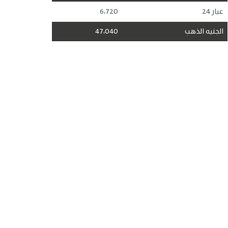
عيار 24
6،720
الجنيه الذهب
47،040