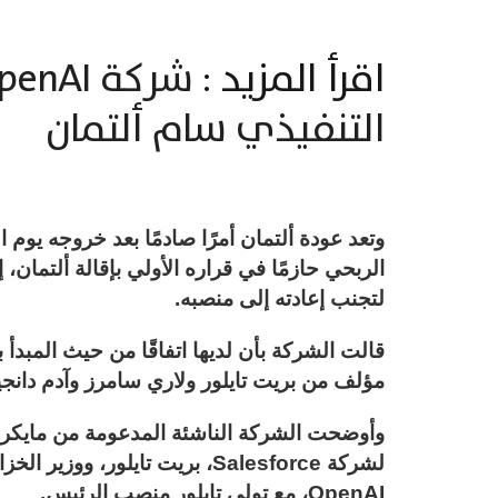
اقرأ المزيد :
التنفيذي سام ألتمان
الربحي حازمًا في قراره الأولي بإقالة ألتمان، إ
لتجنب إعادته إلى منصبه.
قالت الشركة بأن لديها اتفاقًا من حيث المب
مؤلف من بريت تايلور ولاري سامرز وآدم دانجي
وأوضحت الشركة الناشئة المدعومة من مايكر
لشركة Salesforce، بريت تايلور
OpenAI، مع تولي تايلور منصب الرئيس.