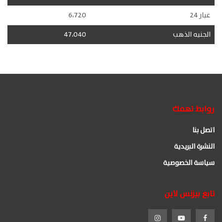
عيار 24
6،720
الجنيه الذهب
47،040
روابط تهمك
اتصل بنا
النشرة البريدية
سياسة الخصوصية
تابع بيزنس لاين