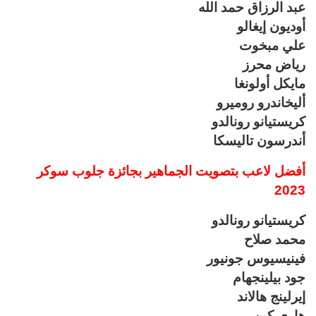
عبد الرزاق حمد الله
أوديون إيغالو
علي مبخوت
رياض محرز
مايكل أولونغا
أليخاندرو روميرو
كريستيانو رونالدو
أندرسون تاليسكا
أفضل لاعب بتصويت الجماهير بجائزة جلوب سوكر
2023
كريستيانو رونالدو
محمد صلاح
فينيسيوس جونيور
جود بيلينجهام
إيرلينج هالاند
هاري كين