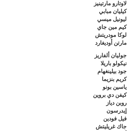
لاوتارو مارتينيز
كيليان مبابي
ليونيل ميسي
كيم مين جاي
لوكا مودريتش
مارتن أوديغارد
جوليان ألفاريز
نيكولو باريلا
جود بيلينغهام
كريم بنزيما
ياسين بونو
كيفن دي بروين
روبن دياز
إيدرسون
فيل فودين
جاك غريليتش