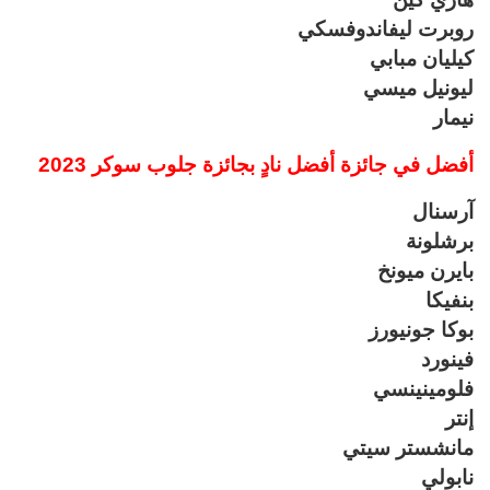
روبرت ليفاندوفسكي
كيليان مبابي
ليونيل ميسي
نيمار
أفضل في جائزة أفضل نادٍ بجائزة جلوب سوكر 2023
آرسنال
برشلونة
بايرن ميونخ
بنفيكا
بوكا جونيورز
فينورد
فلومينينسي
إنتر
مانشستر سيتي
نابولي