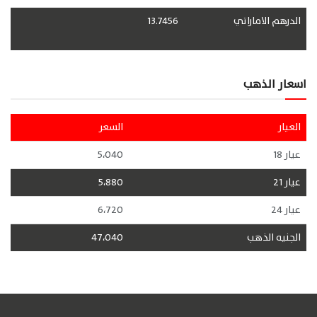
الدرهم الاماراتي
13.7456
اسعار الذهب
العيار
السعر
عيار 18
5،040
عيار 21
5،880
عيار 24
6،720
الجنيه الذهب
47،040