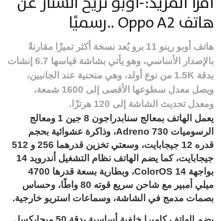
اقرأ المزيد:-
أوبو تزيح الستار عن
هاتف Oppo A2 ..رسميًا
هاتف أوبو رينو 11 برو يُعد نسخة أكثر تميزًا مقارنةً
بالإصدار الأساسي، وهو يأتي بشاشة قياسها 6.7 إنشات
بدقة 1.5K من نوع أولد، وهي منحنية عند الجانبين،
ويصل معدل سطوعها الأقصى إلى 1600 شمعة،
ومعدل تحديث الشاشة إلى 120 هرتزًا.
يعمل الهاتف بمعالج سنابدراجون 8 جين 1 ومعالج
الرسوميات Adreno 730، وذاكرة عشوائية بحجم
قدره 12 جيجابايت، وسعتي تخزين قدرهما 256 و 512
جيجابايت، كما يضم الهاتف نظام التشغيل أندرويد 14
بواجهة ColorOS 14، وبطارية بسعة قدرها 4700
ميلي أمبير مع شاحن سريع قوته 80 واطًا، وحساس
بصمات مدمج في الشاشة، وسماعات استريو خارجية.
يضم الهاتف كاميرا خلفية أساسية بدقة 50 ميجابكسل