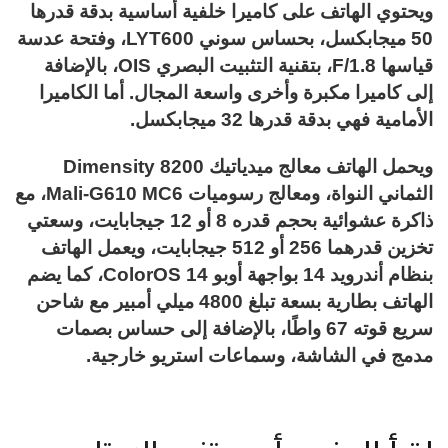
ويحتوي الهاتف على كاميرا خلفية أساسية بدقة قدرها
50 ميجابكسل، بحساس سوني LYT600، وفتحة عدسة
قياسها F/1.8، بتقنية التثبيت البصري OIS، بالإضافة
إلى كاميرا مكبرة وأخرى واسعة المجال. أما الكاميرا
الأمامية فهي بدقة قدرها 32 ميجابكسل.
ويحمل الهاتف معالج ميدياتيك Dimensity 8200
الثماني النواة، ومعالج رسوميات Mali-G610 MC6، مع
ذاكرة عشوائية بحجم قدره 8 أو 12 جيجابايت، وسعتي
تخزين قدرهما 256 أو 512 جيجابايت، ويعمل الهاتف
بنظام أندرويد 14 بواجهة أوبو ColorOS 14، كما يضم
الهاتف بطارية بسعة تبلغ 4800 ميلي أمبير مع شاحن
سريع قوته 67 واطًا، بالإضافة إلى حساس بصمات
مدمج في الشاشة، وسماعات استريو خارجية.