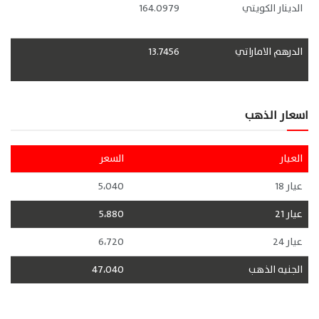
الدينار الكويتي
164.0979
الدرهم الاماراتي
13.7456
اسعار الذهب
العيار
السعر
عيار 18
5،040
عيار 21
5،880
عيار 24
6،720
الجنيه الذهب
47،040