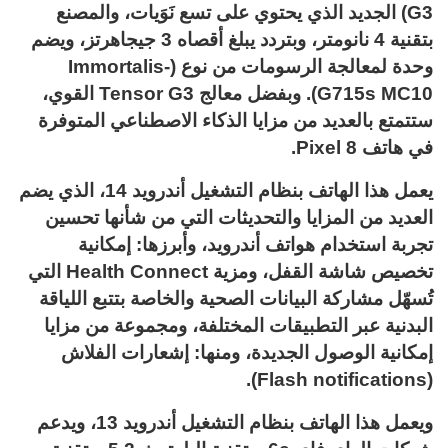
G3) الجديد الذي يحتوي على تسع نَوَيات، والمصنع
بتقنية 4 نانومتر، وبتردد يبلغ أقصاه 3 جيجاهرتز، ويضم
وحدة لمعالجة الرسومات من نوع (Immortalis-
G715s MC10). وبفضل معالج Tensor G3 القوي،
ستتمتع بالعديد من مزايا الذكاء الاصطناعي المتوفرة
في هاتف Pixel 8.
يعمل هذا الهاتف بنظام التشغيل أندرويد 14، الذي يضم
العديد من المزايا والتحديثات التي من شأنها تحسين
تجربة استخدام هواتف أندرويد، وأبرزها: إمكانية
تخصيص شاشة القفل، ومزية Health Connect التي
تُسهّل مشاركة البيانات الصحية والخاصة بتتبع اللياقة
البدنية عبر التطبيقات المختلفة، ومجموعة من مزايا
إمكانية الوصول الجديدة، ومنها: إشعارات الفلاش
(Flash notifications).
ويعمل هذا الهاتف بنظام التشغيل أندرويد 13، ويدعم