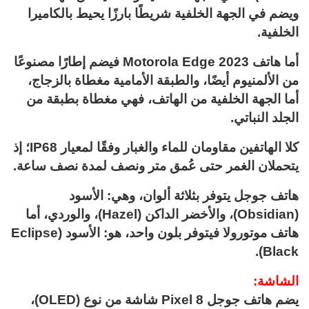
ويضم في الجهة الخلفية شريطًا بارزًا يحيط بالكاميرا
الخلفية.
أما هاتف Motorola Edge 2023 فيضم إطارًا مصنوعًا
من الألمنيوم أيضًا، والطبقة الأمامية مغطاة بالزجاج،
أما الجهة الخلفية من الهاتف، فهي مغطاة بطبقة من
الجلد النباتي.
كلا الهاتفين مقاومان للماء والغبار وفقًا لمعيار IP68؛ إذ
يتحملان الغمر حتى عُمق متر ونصف لمدة نصف ساعة.
هاتف جوجل يتوفر بثلاثة ألوان، وهي: الأسود
(Obsidian)، والأخضر الداكن (Hazel)، والوردي، أما
هاتف موتورولا فيتوفر بلون واحد، هو: الأسود (Eclipse
Black).
الشاشة:
يضم هاتف جوجل Pixel 8 شاشة من نوع (OLED)،