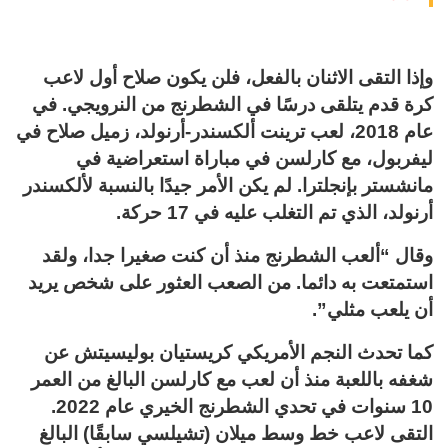
وإذا التقى الاثنان بالفعل، فلن يكون صلاح أول لاعب
كرة قدم يتلقى درسًا في الشطرنج من النرويجي. في
عام 2018، لعب ترينت ألكسندر-أرنولد، زميل صلاح في
ليفربول، مع كارلسن في مباراة استعراضية في
مانشستر بإنجلترا. لم يكن الأمر جيدًا بالنسبة لألكسندر
أرنولد، الذي تم التغلب عليه في 17 حركة.
وقال “ألعب الشطرنج منذ أن كنت صغيرا جدا، ولقد
استمتعت به دائما. من الصعب العثور على شخص يريد
أن يلعب مثلي”.
كما تحدث النجم الأمريكي كريستيان بوليسيتش عن
شغفه باللعبة منذ أن لعب مع كارلسن البالغ من العمر
10 سنوات في تحدي الشطرنج الخيري عام 2022.
التقى لاعب خط وسط ميلان (تشيلسي سابقًا) البالغ