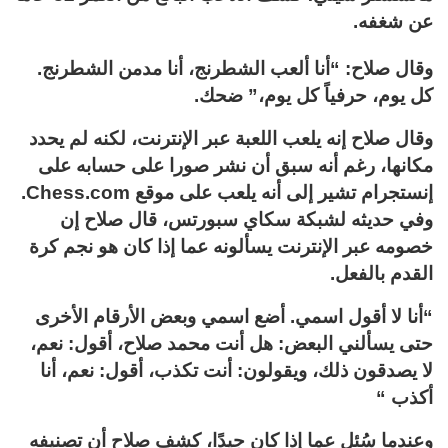
عن شغفه.
وقال صلاح: “أنا ألعب الشطرنج، أنا مدمن الشطرنج.
كل يوم، حرفياً كل يوم،” ضحك.
وقال صلاح إنه يلعب اللعبة عبر الإنترنت، لكنه لم يحدد
مكانها، رغم أنه سبق أن نشر صورا على حسابه على
إنستجرام تشير إلى أنه يلعب على موقع Chess.com.
وفي حديثه لشبكة سكاي سبورتس، قال صلاح إن
خصومه عبر الإنترنت يسألونه عما إذا كان هو نجم كرة
القدم بالفعل.
“أنا لا أقول اسمي. أضع اسمي وبعض الأرقام الأخرى
حتى يسألني البعض: هل أنت محمد صلاح، أقول: نعم،
لا يصدقون ذلك، ويقولون: أنت تكذب، أقول: نعم، أنا
أكذب “
وعندما سُئل عما إذا كان جيدًا، كشف صلاح أن تصنيفه