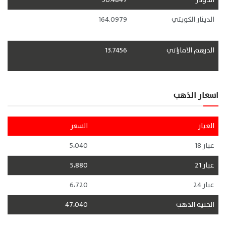
الدينار الكويتي
164.0979
الدرهم الاماراتي
13.7456
اسعار الذهب
العيار
السعر
عيار 18
5،040
عيار 21
5،880
عيار 24
6،720
الجنيه الذهب
47،040