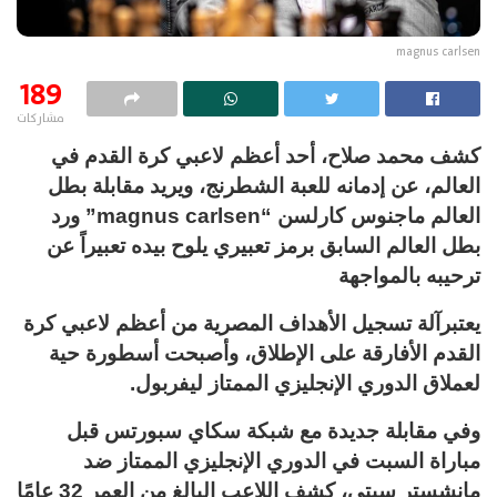
magnus carlsen
189
مشاركات
كشف محمد صلاح، أحد أعظم لاعبي كرة القدم في
العالم، عن إدمانه للعبة الشطرنج، ويريد مقابلة بطل
العالم ماجنوس كارلسن “magnus carlsen” ورد
بطل العالم السابق برمز تعبيري يلوح بيده تعبيراً عن
ترحيبه بالمواجهة
يعتبرآلة تسجيل الأهداف المصرية من أعظم لاعبي كرة
القدم الأفارقة على الإطلاق، وأصبحت أسطورة حية
لعملاق الدوري الإنجليزي الممتاز ليفربول.
وفي مقابلة جديدة مع شبكة سكاي سبورتس قبل
مباراة السبت في الدوري الإنجليزي الممتاز ضد
مانشستر سيتي، كشف اللاعب البالغ من العمر 32 عامًا