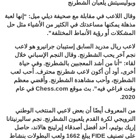
وبوليسيتش يلعبان الشطرنج
وقال اللاعب في مقابلة مع صحيفة ديلي ميل: “إنها لعبة
مذهلة يمكنها مساعدتك في الكثير من الأشياء مثل حل
المشكلات أو رؤية الأنماط المختلفة”.
لاعب ريال مدريد السابق إستيبان جرانيرو هو لاعب
نجم آخر يحب الشطرنج. وقال النجم الإسباني خلال
لقاء: “أنا من أشد المعجبين بالشطرنج. وفي حياة
أخرى، أود أن أكون لاعب شطرنج محترف. أحب لعب
الشطرنج، وأحب مشاهدة الشطرنج. وأقضي معظم
وقت فراغي فيه”. بث موقع Chess.com في عام
2020.
من المعروف أيضًا أن بعض لاعبي المنتخب الوطني
النرويجي لكرة القدم يلعبون الشطرنج. نجم ساليرنيتانا
إريك بوثيم، أحد أفضل أصدقاء إيرلينج هالاند، حاصل
على تصنيف FIDE يبلغ 1662 ولعب البطولات بنشاط