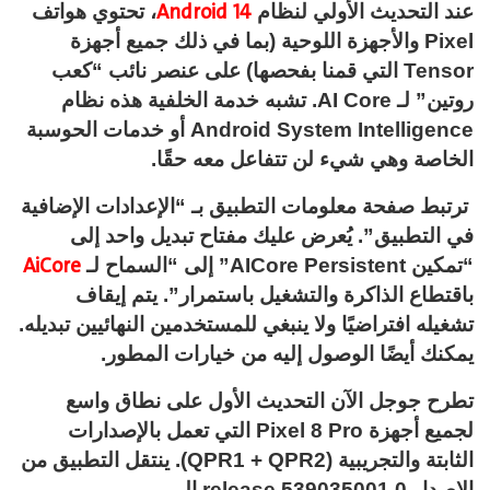
Android 14
عند التحديث الأولي لنظام
، تحتوي هواتف
Pixel والأجهزة اللوحية (بما في ذلك جميع أجهزة
Tensor التي قمنا بفحصها) على عنصر نائب “كعب
روتين” لـ AI Core. تشبه خدمة الخلفية هذه نظام
Android System Intelligence أو خدمات الحوسبة
الخاصة وهي شيء لن تتفاعل معه حقًا.
ترتبط صفحة معلومات التطبيق بـ “الإعدادات الإضافية
في التطبيق”. يُعرض عليك مفتاح تبديل واحد إلى
AiCore
“تمكين AICore Persistent” إلى “السماح لـ
باقتطاع الذاكرة والتشغيل باستمرار”. يتم إيقاف
تشغيله افتراضيًا ولا ينبغي للمستخدمين النهائيين تبديله.
يمكنك أيضًا الوصول إليه من خيارات المطور.
تطرح جوجل الآن التحديث الأول على نطاق واسع
لجميع أجهزة Pixel 8 Pro التي تعمل بالإصدارات
الثابتة والتجريبية (QPR1 + QPR2). ينتقل التطبيق من
الإصدار 0.release.539035001 إلى