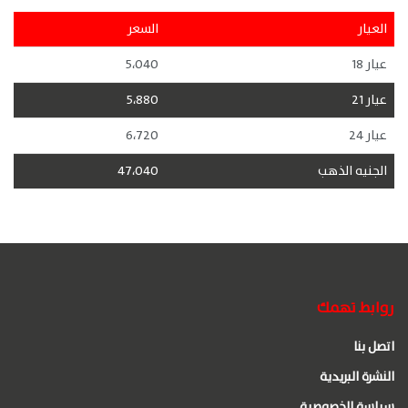
العيار
السعر
عيار 18
5،040
عيار 21
5،880
عيار 24
6،720
الجنيه الذهب
47،040
روابط تهمك
اتصل بنا
النشرة البريدية
سياسة الخصوصية