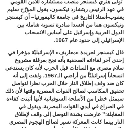
تولى هنري كيسنجر منصب مستشاره للأمن القومي
في عهد الرئيس ريتشارد نيكسون، يقول المؤرّخ سليم
يعقوب-أستاذ التاريخ في جامعة كاليفورنيا– أن كيسنجر
ونيكسون هما من أفسدا مبادرة تسوية شاملة بين
الدول العربية وإسرائيل على أساس الانسحاب
الإسرائيلي إلى حدود عام 1967.
قال كيسنجر لجريدة «معاريف» الإسرائيليّة مؤخرا في
إحدى آخر لقاءاته الصحفية بأنه نجح بعرقلة مشروع
سلام مصري مع السادات قبل الحرب لأنه كان يستدعي
انسحاباً إسرائيليّاً من أراضي الـ1967، ولفت إلى أنه
كان ضد وقف إطلاق النار خلال الحرب نظرا لتواصل
تحقيق المكاسب لصالح القوات المصرية وقتها لأن ذلك
سيمثل خطرا من الأسلحة السوفياتية لأنها أثبتت كفاءة
في الصراع في أيدي القوات المصرية. ويقول في
المقابلة:” عارضت بشدة التوصل إلى وقف لإطلاق
النار بينما كانت المعركة تسير لصالح الهجوم المصري