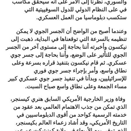
والسوري، نظرنا إلى الأمر على أنه سيحقق مكاسب
في على النظام الدولي للدول السوفييتية التي
ستكسب دبلوماسيا من العمل العسكري.
وعندما أصبح من الواضح أن الجسر الجوي لا يمكن
تنظيمه بالسرعة التي توقعناها في البداية، ذهبت إلى
نيكسون وأخبرته أننا بحاجة إلى مستوى آخر من الجسر
الجوي للتأثير على الوضع، وأننا بحاجة إلى جسر جوي
عسكري. ثم قام نيكسون بتنفيذ قراره بسرعة وعلى
نطاق واسع، وأمر بإجراء جسر جوي فوري
للإسرائيليين، وبدأنا في تنفيذ جسر جوي عسكري كبير
مساء الجمعة وعلى نطاق واسع صباح السبت.
وفاة وزير الخارجية الأمريكي السابق هنري كيسنجر،
الذي تمكن من جذب الاهتمام العالمي بعد عقود من
خدمته الرسمية كواحد من أقوى الدبلوماسيين في
التاريخ الأمريكي، وقد أشاد زعماء العالم بكيسنجر،
الذي توفي يوم الأربعاء في ولاية كونيتيكت عن عمر