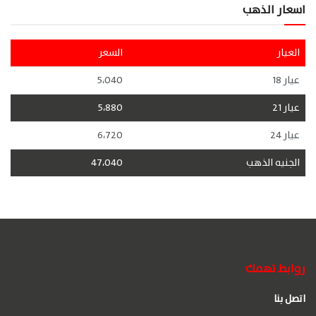
اسعار الذهب
العيار
السعر
عيار 18
5،040
عيار 21
5،880
عيار 24
6،720
الجنيه الذهب
47،040
روابط تهمك
اتصل بنا