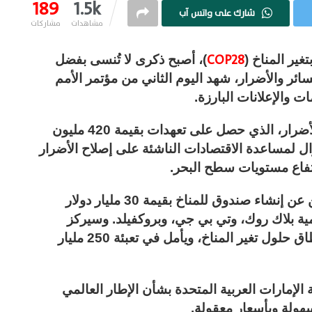
189
1.5k
شارك على واتس آب
مشاهدات
مشاركات
COP28
غير المناخ (
)، أصبح ذكرى لا تُنسى بفضل
ائر والأضرار، شهد اليوم الثاني من مؤتمر الأمم
ت والإعلانات البارزة.
سيستضيف البنك الدولي صندوق الخسائر والأضرار، الذي حصل على تعهدات بقيمة 420 مليون
ال لمساعدة الاقتصادات الناشئة على إصلاح الأضرار
تفاع مستويات سطح البحر.
أعلنت رئاسة مؤتمر الأطراف الثامن والعشرين عن إنشاء صندوق للمناخ بقيمة 30 مليار دولار
ية بلاك روك، وتي بي جي، وبروكفيلد. وسيركز
الصندوق المسمى ALTÉRRA على توسيع نطاق حلول تغير المناخ، ويأمل في تعبئة 250 مليار
الإمارات العربية المتحدة بشأن الإطار العالمي
سهولة وبأسعار معقولة.