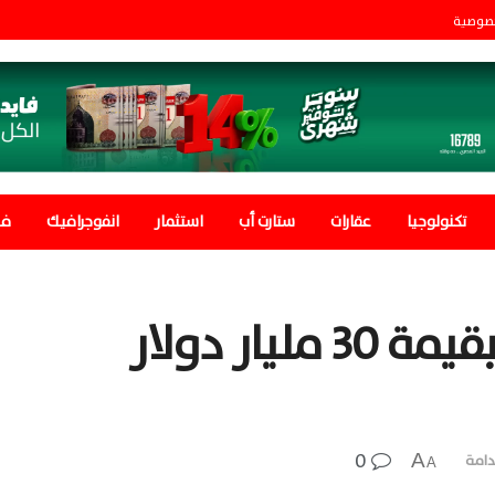
صوصية
تكنولوجيا
عقارات
ستارت أب
استثمار
انفوجرافيك
في
اطلاق صندوق للمناخ بقيمة 30 مليار دولار
0
A
دامة
A