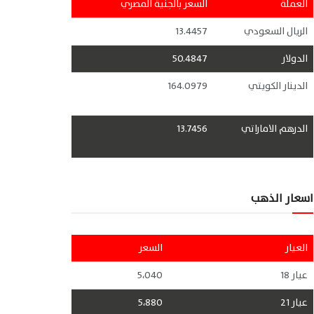
العملة
السعر بالجنية المصري
الريال السعودي
13.4457
الدولار
50.4847
الدينار الكويتي
164.0979
الدرهم الاماراتي
13.7456
اسعار الذهب
العيار
السعر
عيار 18
5،040
عيار 21
5،880