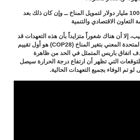
أوفت البلدان المتقدمة أخيراً بتعهداتها البالغة 100 مليار دولار لتمويل المناخ ــ وإن كان ذلك بعد
 التعاون الاقتصادي والتنمية
 إلا أن هناك شعوراً متزايداً بأن هذه التعهدات قد
تكون قليلة جداً ومتأخرة جداً. إن مؤتمر الأمم المتحدة المعني بتغير المناخ (COP28) هو أول تقييم
هدف اتفاق باريس المتمثل في الحد من ظاهرة
درجة مئوية، وفقا للتوقعات التي تظهر أن ارتفاع درجة الحرارة سيصل