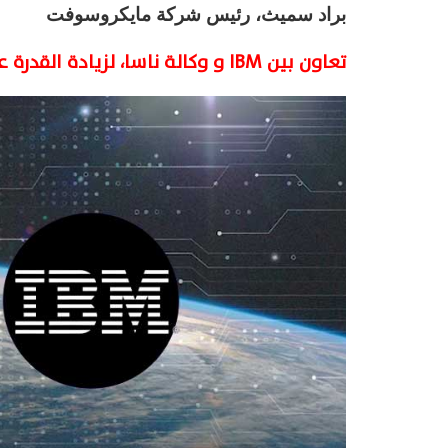
براد سميث، رئيس شركة مايكروسوفت
تعاون بين IBM و وكالة ناسا، لزيادة القدرة على التكيف مع المناخ