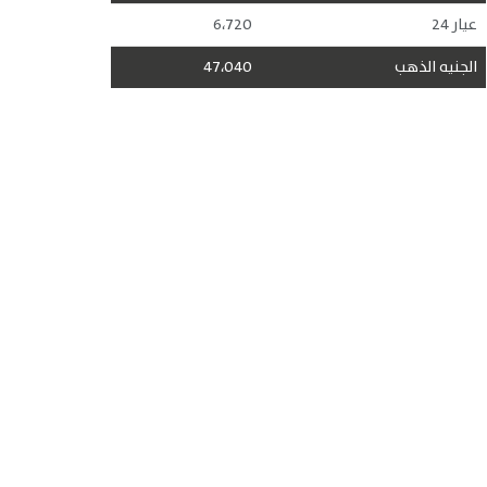
عيار 24
6،720
الجنيه الذهب
47،040