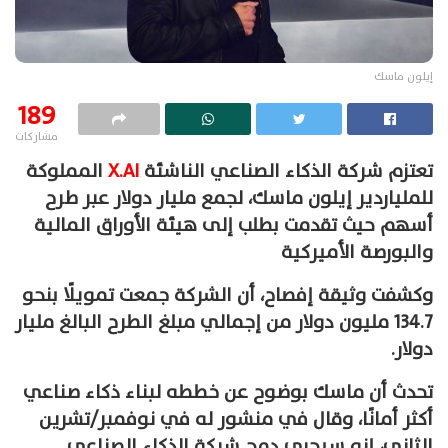
إيلون ماسك
189
مشاركات
تعتزم شركة الذكاء الصناعي الناشئة
X.AI
المملوكة
للملياردير إيلون ماسك، لجمع مليار دولار عبر طرح
أسهم حيث تقدمت
بطلب إلى هيئة الأوراق المالية
والبورصة الأميركية
وكشفت وثيقة إفصاح، أن الشركة جمعت تمويلًا بنحو
134.7 مليون دولار من إجمالي مبلغ الطرح البالغ مليار
دولار.
تحدث أن ماسك بوضوح عن خططه لبناء ذكاء صناعي
أكثر أمانًا، وقال في منشور له في نوفمبر/تشرين
الثاني، إنه سيجري دمج شركة الذكاء الصناعي