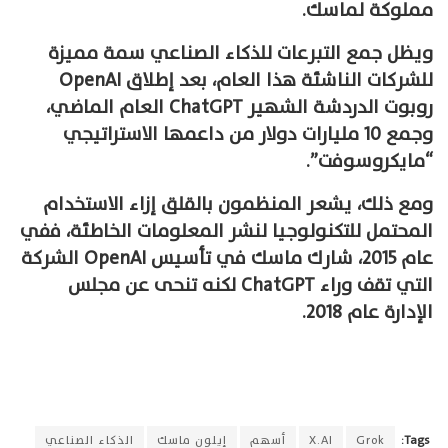
مملوكة لماسك.
ويظل جمع التبرعات للذكاء الصناعي سمة مميزة
للشركات الناشئة هذا العام، بعد إطلاق OpenAI
روبوت الدردشة الشهير ChatGPT العام الماضي،
وجمع 10 مليارات دولار من داعمها الاستراتيجي
“مايكروسوفت”.
ومع ذلك، يشعر المنظمون بالقلق إزاء الاستخدام
المحتمل للتكنولوجيا لنشر المعلومات الخاطئة، ففي
عام 2015، شارك ماسك في تأسيس OpenAI الشركة
التي تقف وراء ChatGPT لكنه تنحى عن مجلس
الإدارة عام 2018.
Tags:
Grok
X.AI
أسهم
إيلون ماسك
الذكاء الصناعي