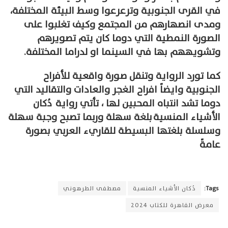
في القرى الجنوبية وترعرعوا وسط البيئة المختلفة،
ومدى انصهارهم من المجتمع وكيف تغلبوا على
الصورة النمطية التي دوما كان يتم تصويرهم
وتشويههم بها في السينما او لدراما المختلفة.
كما تورد الرواية وتنقل صورة واقعية للأفراح
الجنوبية وايضاً افراح الغجر والعادات والتقاليد التي
دوما تشد انتباه المحبين لها ، تأتي
رواية
دُكان
الأشياء المنسية
بلغة سهلة وربما تصبح وجبة سهلة
وسلسلة بلغتها البسيطة للقاريء العربي بصورة
عامةً
Tags:
دُكان الأشياء المنسية
مصطفى الطرهوني
معرض القاهرة للكتاب ٢٠٢٤