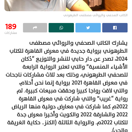
الكاتب الصحفي والروائي مصطفى الطرهوني
189
مشاركات
يشارك الكاتب الصحفي والروائي مصطفى
الطرهوني برواية جديدة في معرض القاهرة للكتاب
٢٠٢٤، تصدر عن دار حابي للنشر والتوزيع “دُكان
الأشياء المنسية” والتي تعتبر الرواية الرابعة
للصحفي الطرهوني، وذلك بعد ثلاث مشاركات ناجحات
في معرض القاهرة ٢٠٢١ برواية إنما نحن أحلام،
والتي لاقت رواجا كبيرا وحققت مبيعات كبيرة. ثم
رواية “غريب” والتي شاركت في معرض القاهرة
٢٠٢٢م كما شاركت في معارض دولية منها الرياض
٢٠٢٢ والشارقة ٢٠٢٢ والكويت وأخيرا معرض جدة
للكتاب ٢٠٢٢م. والرواية الثالثة (الكنز.. حكاية الغريقة
والجن).