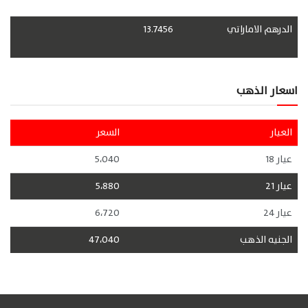
الدرهم الاماراتي
13.7456
اسعار الذهب
العيار
السعر
عيار 18
5،040
عيار 21
5،880
عيار 24
6،720
الجنيه الذهب
47،040