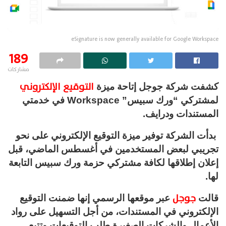
eSignature is now generally available for Google Workspace
189
مشاركات
التوقيع الإلكتروني
كشفت شركة جوجل إتاحة ميزة
لمشتركي “ورك سبيس” Workspace في خدمتي
المستندات ودرايف.
بدأت الشركة توفير ميزة التوقيع الإلكتروني على نحو
تجريبي لبعض المستخدمين في أغسطس الماضي، قبل
إعلان إطلاقها لكافة مشتركي حزمة ورك سبيس التابعة
لها.
جوجل
قالت
عبر موقعها الرسمي إنها ضمنت التوقيع
الإلكتروني في المستندات، من أجل التسهيل على رواد
الأعمال والشركات الصغيرة طلب التوقيعات وتتبع