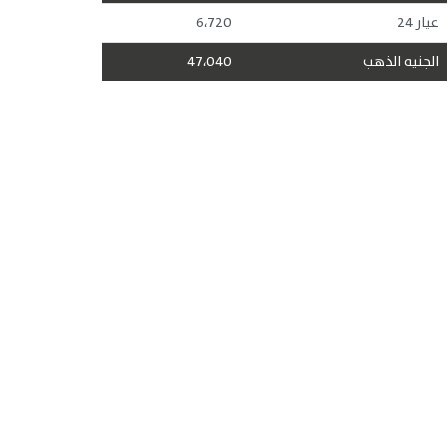
عيار 24
6،720
الجنيه الذهب
47،040