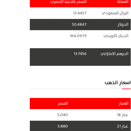
العملة
السعر بالجنية المصري
الريال السعودي
13.4457
الدولار
50.4847
الدينار الكويتي
164.0979
الدرهم الاماراتي
13.7456
اسعار الذهب
العيار
السعر
عيار 18
5،040
عيار 21
5،880