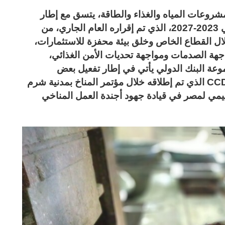
ن مشروعات المياه والغذاء والطاقة، يتسق مع إطار
الشراكة الاستراتيجية مع مجموعة البنك الدولي 2023-2027، الذي تم إقراره العام الجاري، من
ال القطاع الخاص وخلق بيئة محفزة للاستثمارات،
هة الصدمات ومواجهة تحديات الأمن الغذائي،
موعة البنك الدولي يأتي في إطار تفعيل بعض
التوصيات الواردة في تقرير المناخ والتنمية CCDR الذي تم إطلاقه خلال مؤتمر المناخ بمدنية شرم
قليمي لمصر في قيادة جهود أجندة العمل المناخي