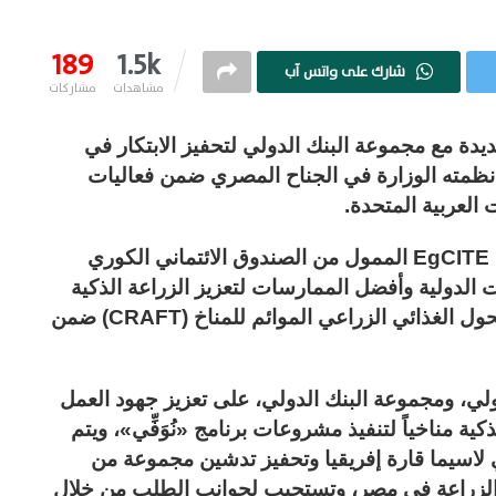
189
1.5k
شارك على واتس آب
مشاهدات
مشاركات
يدة مع مجموعة البنك الدولي لتحفيز الابتكار في
 نظمته الوزارة في الجناح المصري ضمن فعاليات
هذه الشراكة تعمل على الاستفادة من مشروع EgCITE الممول من الصندوق الائتماني الكوري
 الدولية وأفضل الممارسات لتعزيز الزراعة الذكية
مناخياً في مصر؛ وذلك تطبيقاً على مشروع التحول الغذائي الزراعي الموائم للمناخ (CRAFT) ضمن
ولي، ومجموعة البنك الدولي، على تعزيز جهود العمل
ة مناخياً لتنفيذ مشروعات برنامج «نُوَفِّي»، ويتم
لاسيما قارة إفريقيا وتحفيز تدشين مجموعة من
عة الزراعة في مصر، وتستجيب لجوانب الطلب من خلال