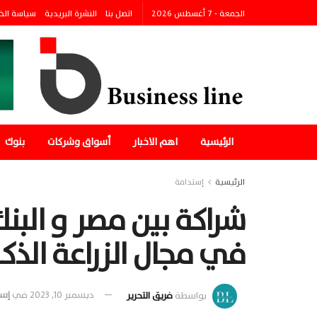
الجمعة - 7 أغسطس 2026
اتصل بنا
النشرة البريدية
سياسة الخ
الرئيسية
اهم الاخبار
أسواق وشركات
بنوك
الرئيسية
إستدامة
شراكة بين مصر و البنك 
في مجال الزراعة الذك
بواسطة
فريق التحرير
ديسمبر 10, 2023
في
إست