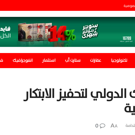
صوصية
تكنولوجيا
عقارات
ستارت أب
استثمار
انفوجرافيك
في
الدولي لتحفيز الابتكار
ية
0
A
دامة
A