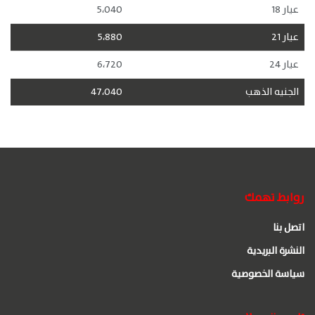
عيار 18
5،040
عيار 21
5،880
عيار 24
6،720
الجنيه الذهب
47،040
روابط تهمك
اتصل بنا
النشرة البريدية
سياسة الخصوصية