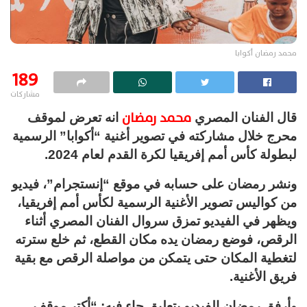
محمد رمضان أكوابا
189
مشاركات
محمد رمضان
قال الفنان المصري
انه تعرض لموقف
محرج خلال مشاركته في تصوير أغنية “أكوابا” الرسمية
لبطولة كأس أمم إفريقيا لكرة القدم لعام 2024.
ونشر رمضان على حسابه في موقع “إنستجرام”، فيديو
من كواليس تصوير الأغنية الرسمية لكأس أمم إفريقيا،
ويظهر في الفيديو تمزق سروال الفنان المصري أثناء
الرقص، فوضع رمضان يده مكان القطع، ثم خلع سترته
لتغطية المكان حتى يتمكن من مواصلة الرقص مع بقية
فريق الأغنية.
وأرفق رمضان الفيديو بتعليق جاء فيه: “أكتر موقف