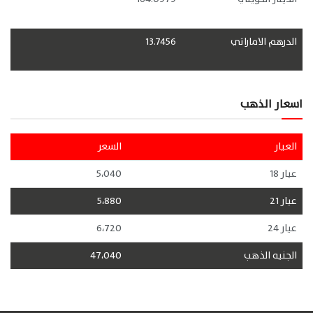
الدرهم الاماراتي
13.7456
اسعار الذهب
العيار
السعر
عيار 18
5،040
عيار 21
5،880
عيار 24
6،720
الجنيه الذهب
47،040