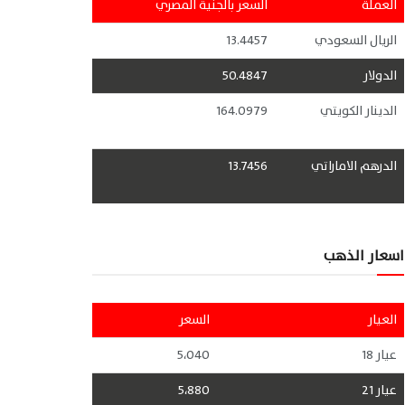
العملة
السعر بالجنية المصري
الريال السعودي
13.4457
الدولار
50.4847
الدينار الكويتي
164.0979
الدرهم الاماراتي
13.7456
اسعار الذهب
العيار
السعر
عيار 18
5،040
عيار 21
5،880