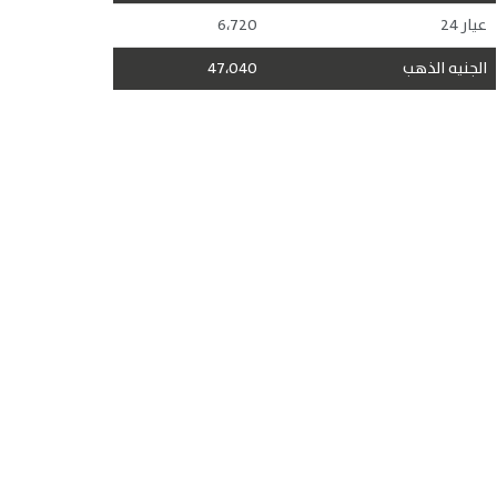
عيار 24
6،720
الجنيه الذهب
47،040