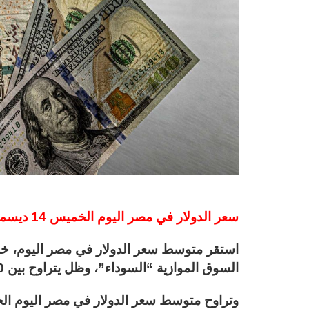
سعر الدولار في مصر اليوم الخميس 14 ديسمبر 2023 في السوق السوداء
السوق الموازية “السوداء”، وظل يتراوح بين 50، و 51 جنيها.