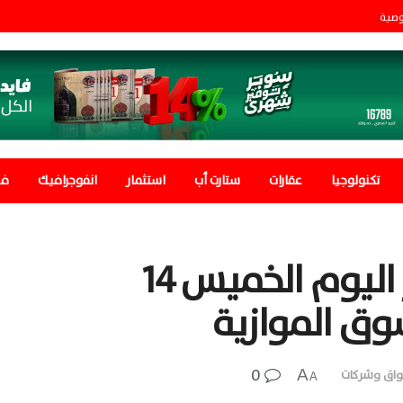
وصية
تكنولوجيا
عقارات
ستارت أب
استثمار
انفوجرافيك
في
سعر الدولار في مصر اليوم الخميس 14
0
A
اق وشركات
A