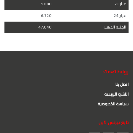
عيار 21
5،880
عيار 24
6،720
الجنيه الذهب
47،040
روابط تهمك
اتصل بنا
النشرة البريدية
سياسة الخصوصية
تابع بيزنس لاين