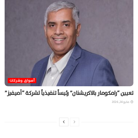
أسواق وشركات
تعيين “رامكومار بالاكريشنان” رئيساً تنفيذياً لشركة “آميفيز”
مايو 24, 2026