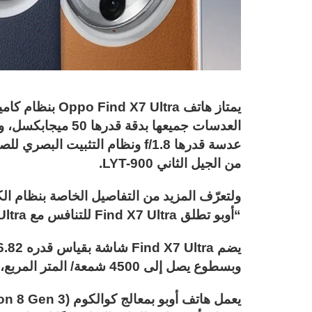
يمتاز هاتف Ultra
العدسات جميعها بدقة
عدسة قدرها f/1.8 ونظام التثبيت
من الجيل الثاني LYT-900.
ولتعرّف المزيد من التفاصيل الخاصة بنظام الك
“أوبو تطلق Find X7 Ultra للتنافس مع S24 Ultra“.
وبسطوع يصل إلى 4500 شمعة/ المتر المربع، وتدعم معدل تحديث يصل إلى 120 هرتزًا.