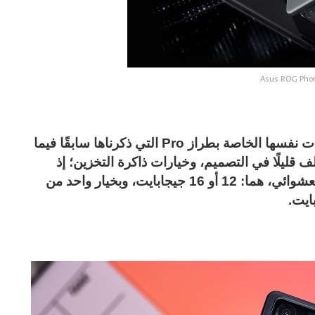
Asus ROG Pho
يتمتع هاتف Asus ROG Phone 8 بالمواصفات نفسها الخاصة بطراز Pro التي ذكرناها سابقًا فيما
ف قليلًا في التصميم، وخيارات ذاكرة التخزين؛ إذ
يتوفر هذا الهاتف بخيارين من ذاكرة الوصول العشوائي، هما: 12 أو 16 جيجابايت، وبخيار واحد من