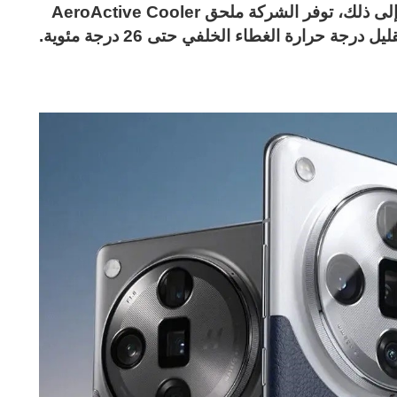
العالية في منع ارتفاع حرارة الهاتف. بالإضافة إلى ذلك، توفر الشركة ملحق AeroActive Cooler
ة حرارة الغطاء الخلفي حتى 26 درجة مئوية.