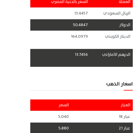
العملة
السعر بالجنية المصري
الريال السعودي
13.4457
الدولار
50.4847
الدينار الكويتي
164.0979
الدرهم الاماراتي
13.7456
اسعار الذهب
العيار
السعر
عيار 18
5،040
عيار 21
5،880