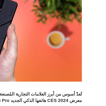
تُعدّ أسوس من أبرز العلامات التجارية المُصنع
معرض CES 2024 هاتفها الذكي الجديد Asus ROG Phone 8 Pro المخصص للألعاب.