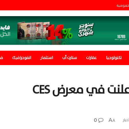
خصوصية
تكنولوجيا
عقارات
ستارت أب
استثمار
انفوجرافيك
في
أفضل 5 هواتف ذكية أُعلنت في معرض CES
0
A
خبار
A