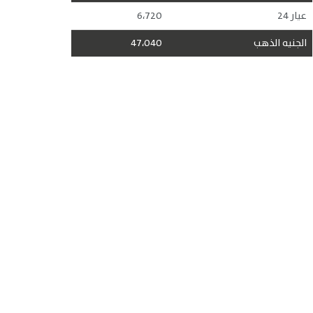
عيار 24
6،720
الجنيه الذهب
47،040