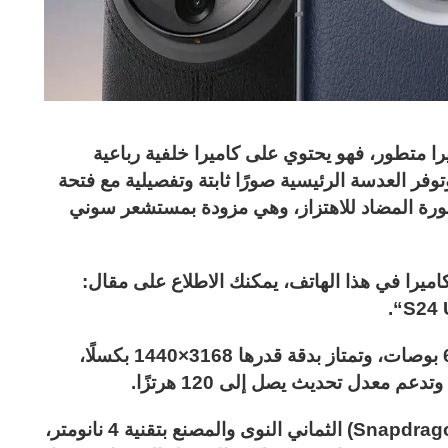
Oppo Find X7  بنظام كاميرا متطور، فهو يحتوي على كاميرا خلفية رباعية
 قدرها 50 ميجابكسل، وتوفر العدسة الرئيسية صورًا ثابتة وتفصيلية مع فتحة
 البصري للصورة المضاد للاهتزاز، وهي مزودة بمستشعر سوني
اميرا في هذا الهاتف، يمكنك الاطلاع على مقال:
يضم Find X7 Ultra شاشة بقياس قدره 6.82 بوصات، وتمتاز بدقة قدرها 3168×1440 بكسلًا،
يعمل هاتف أوبو بمعالج كوالكوم (Snapdragon 8 Gen 3) الثماني النوى والمصنع بتقنية 4 نانومتر،