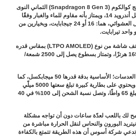
يعمل هاتف Asus ROG Phone 8 Pro بمعالج كوالكوم (Snapdragon 8 Gen 3) الثماني النوى
والمصنع بتقنية 4 نانومتر، ويعمل بنظام التشغيل أندرويد 14، ويمتاز بأنه مقاوم للماء والغبار وفقًا
لمعيار IP68، ويتوفر بخيارين من ذاكرة الوصول العشوائي، هما: 16 أو 24 جيجابايت، وبخيارين من
وفيما يتعلق بمواصفات الشاشة، يضم هذا الهاتف شاشة من نوع (LTPO AMOLED) بمقاس قدره
6.78 بوصات، وتدعم معدل تحديث يصل إلى 165 هرتزًا، وتمتاز بسطوع يصل إلى 2500 شمعة/
يضم ROG Phone 8 Pro كاميرا خلفية ثلاثية العدسات؛ الأساسية بدقة قدرها 50 ميجابكسل، كما
يضم كاميرا أمامية بدقة قدرها 32 ميجابكسل. ويحتوي على بطارية كبيرة تبلغ سعتها 5000 ميلّي
أمبير/ الساعة، وتدعم الشحن السلكي بقدرة تبلغ 65 واطًا، وتصل نسبة الشحن إلى 100% في 40
مح لك باللعب لعدّة ساعات دون أن تواجه مشكلة
 نيتريد البورون والنحاس لنقل الحرارة مباشرة من
 وتدعي شركة أسوس أن هذه الطريقة تتمتع بالكفاءة