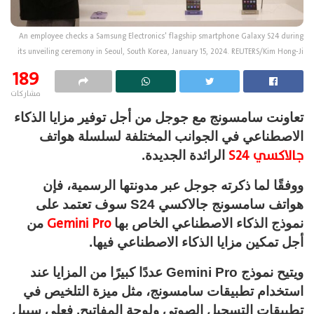
An employee checks a Samsung Electronics' flagship smartphone Galaxy S24 during
its unveiling ceremony in Seoul, South Korea, January 15, 2024. REUTERS/Kim Hong-Ji
189
مشاركات
تعاونت سامسونج مع جوجل من أجل توفير مزايا الذكاء
الاصطناعي في الجوانب المختلفة لسلسلة هواتف
جالاكسي S24
الرائدة الجديدة.
ووفقًا لما ذكرته جوجل عبر مدونتها الرسمية، فإن
هواتف سامسونج جالاكسي S24 سوف تعتمد على
Gemini Pro
نموذج الذكاء الاصطناعي الخاص بها
من
أجل تمكين مزايا الذكاء الاصطناعي فيها.
ويتيح نموذج Gemini Pro عددًا كبيرًا من المزايا عند
استخدام تطبيقات سامسونج، مثل ميزة التلخيص في
تطبيقات التسجيل الصوتي ولوحة المفاتيح. فعلى سبيل