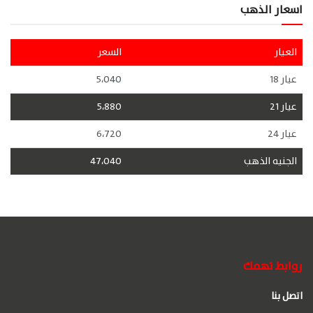
اسعار الذهب
العيار
السعر
عيار 18
5،040
عيار 21
5،880
عيار 24
6،720
الجنيه الذهب
47،040
روابط تهمك
اتصل بنا