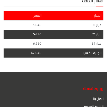
اسعار الذهب
العيار
السعر
عيار 18
5،040
عيار 21
5،880
عيار 24
6،720
الجنيه الذهب
47،040
روابط تهمك
اتصل بنا
النشرة البريدية