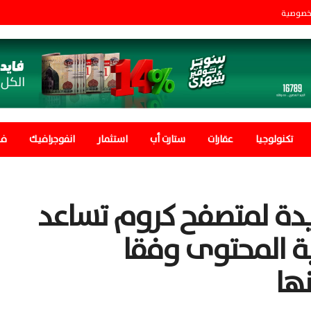
خصوصية
تكنولوجيا
عقارات
ستارت أب
استثمار
انفوجرافيك
في
دة لمتصفح كروم تساعد
ة المحتوى وفقا
نها