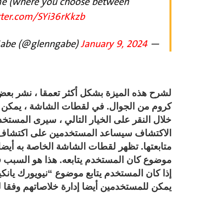
ome (where you choose between
tter.com/SYi36rKkzb
January 9, 2024
— Glenn Gabe (@glenngabe)
لشرح هذه الميزة بشكل أكثر تعمقا ، نشر ب
كروم من الجوال. في لقطات الشاشة ، يمكن لل
خلال النقر على الخيار التالي ، سيرى المستخدم
الاكتشاف سيساعد المستخدمين على اكتشاف 
متابعتها. تظهر لقطات الشاشة الخاصة به أيض
موضوع كان المستخدم يتابعه. هذا هو السبب ف
إذا كان المستخدم يتابع موضوع “نيويورك يا
يمكن للمستخدمين أيضا إدارة خلاصاتهم وفقا ل