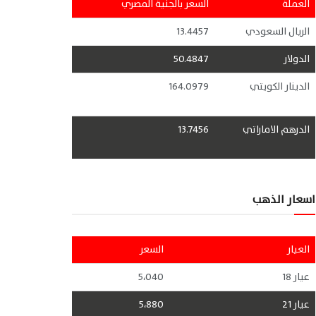
العملة
السعر بالجنية المصري
الريال السعودي
13.4457
الدولار
50.4847
الدينار الكويتي
164.0979
الدرهم الاماراتي
13.7456
اسعار الذهب
العيار
السعر
عيار 18
5،040
عيار 21
5،880