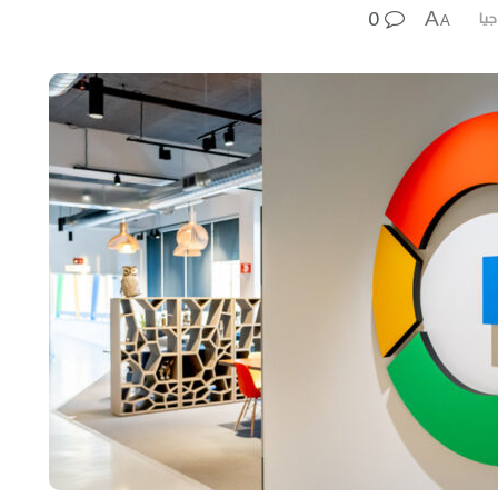
0
A
جيا
A