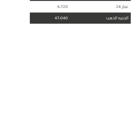
عيار 24
6،720
الجنيه الذهب
47،040