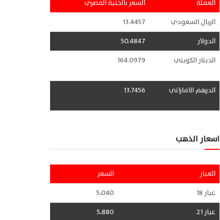
العملة
السعر بالجنية المصري
الريال السعودي
13.4457
الدولار
50.4847
الدينار الكويتي
164.0979
الدرهم الاماراتي
13.7456
اسعار الذهب
العيار
السعر
عيار 18
5،040
عيار 21
5،880