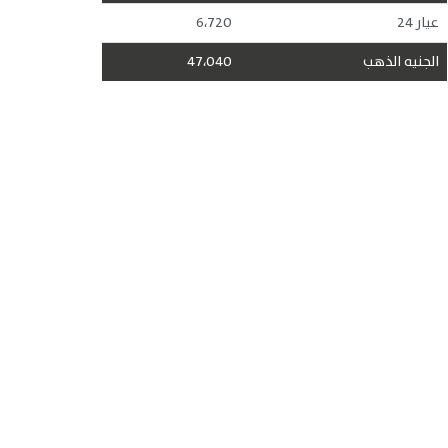
عيار 24
6،720
الجنيه الذهب
47،040