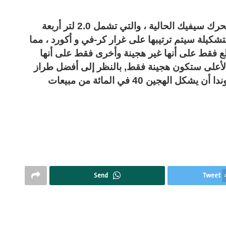
لسنا متأكدين مما يعنيه هذا بالنسبة لخيارات محرك سيفيك الحالية ، والتي تشمل 2.0 لتر أربعة
دا أن التشكيلة سيتم ترتيبها على غرار كر-في و أكورد ، مما
ع فقط على أنها غير هجينة وأخرى فقط على أنها
الأعلى ستكون هجينة فقط, بالنظر إلى أفضل طراز
للجولات الرياضية الهجينة في الصورة. تأمل هوندا أن يشكل الهجين 40 في المائة من مبيعات
Send
Tweet