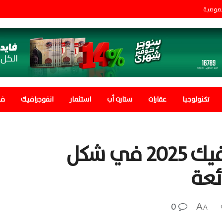
صوصية
تكنولوجيا
عقارات
ستارت أب
استثمار
انفوجرافيك
في
الكشف عن هوندا سيفيك 2025 في شكل
ئعة
0
A
A