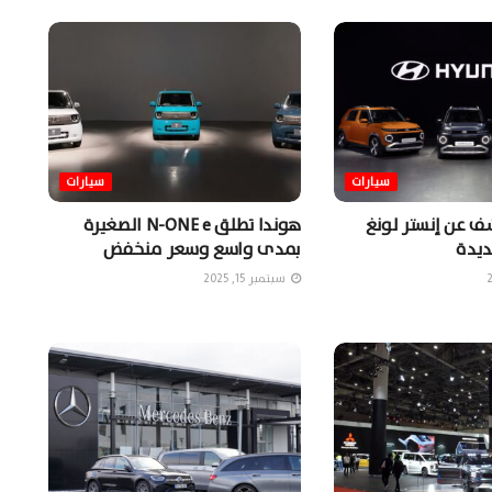
سيارات
سيارات
 عن إنستر لونغ
هوندا تطلق N-ONE e الصغيرة
بمدى واسع وسعر منخفض
سبتمبر 15, 2025