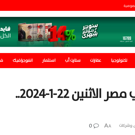
صوصية
تكنولوجيا
عقارات
ستارت أب
استثمار
انفوجرافيك
في
سعر الذهب اليوم في مصر الاثنين 22-1-2024..
0
A
 وشركات
A