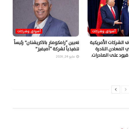
أسواق وشركات
أسواق وشركات
 الشركات الأمريكية
تعيين “رامكومار بالاكريشنان” رئيساً
المعادن النادرة
تنفيذياً لشركة “آميفيز”
قيود على الصادرات.
مايو 24, 2026