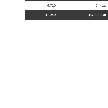
عيار 24
6،720
الجنيه الذهب
47،040