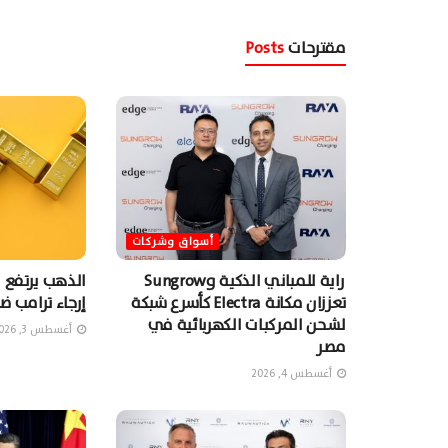
مقترحات
Posts
أسواق وشركات
راية للمباني الذكية وSungrow
الذهب يرتفع 
تعززان مكانة Electra كأسرع شبكة
إرجاء ترامب ضر
لشحن المركبات الكهربائية في
أغسطس 3, 2026
مصر
أغسطس 4, 2026