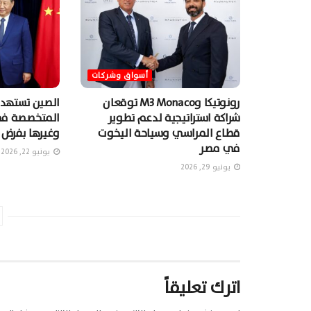
أسواق وشركات
رونوتيكا وM3 Monaco توقعان
الصين تستهدف
شراكة استراتيجية لدعم تطوير
المتخصصة في 
قطاع المراسي وسياحة اليخوت
وغيرها بفرض 
في مصر
يونيو 22, 2026
يونيو 29, 2026
اترك تعليقاً