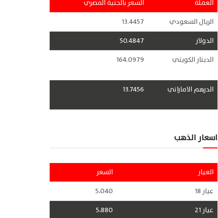
العملة
السعر بالجنية المصري
الريال السعودي
13.4457
الدولار
50.4847
الدينار الكويتي
164.0979
الدرهم الاماراتي
13.7456
اسعار الذهب
العيار
السعر
عيار 18
5،040
عيار 21
5،880