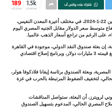
189
1.5k
شارك على واتس آب
مشاهدات
مشاركات
سجل متوسط سعرالذهب اليوم في مصر الاثنين 22-1-2024، في مختلف أعيرة المعدن النفيس،
ا، بالتزامن مع ارتفاع متوسط سعر الدولار مقابل الجنيه المصري اليوم
، إن بعثة صندوق النقد الدولي، موجودة في القاهرة
حاليا، لمناقشة قرض الصندوق الحالي التي تبلغ قيمته 3 مليارات دولار، وبرنامج إصلاح اقتصادي
مصرية، وبعثة الصندوق برئاسة إيفانا فلادكوفا هولر،
الي، لتخفيف الضغوط المرتبطة بالحرب في غزة
وني لرويترز، أن البعثة، ستواصل المناقشات
إصلاح المصري الحالي، المدعوم بتسهيل الصندوق