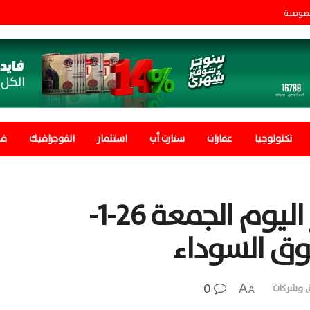
صوصية
تكنولوجيا
عقارات
ستارت أب
استثمار
انفوجرافيك
في
سعر الدولار في مصر اليوم الجمعة 26-1-
0
A
 وشركات
A