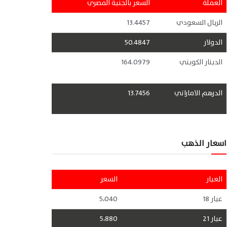
العملة
السعر بالجنية المصري
الريال السعودي
13.4457
الدولار
50.4847
الدينار الكويتي
164.0979
الدرهم الاماراتي
13.7456
اسعار الذهب
العيار
السعر
عيار 18
5،040
عيار 21
5،880