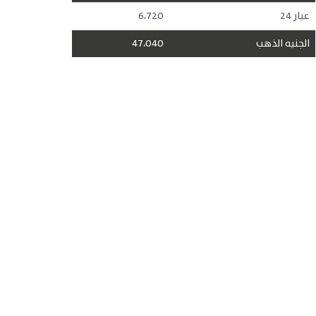
عيار 24
6،720
الجنيه الذهب
47،040