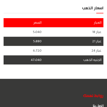
اسعار الذهب
العيار
السعر
عيار 18
5،040
عيار 21
5،880
عيار 24
6،720
الجنيه الذهب
47،040
روابط تهمك
اتصل بنا