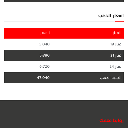
اسعار الذهب
العيار
السعر
عيار 18
5،040
عيار 21
5،880
عيار 24
6،720
الجنيه الذهب
47،040
روابط تهمك