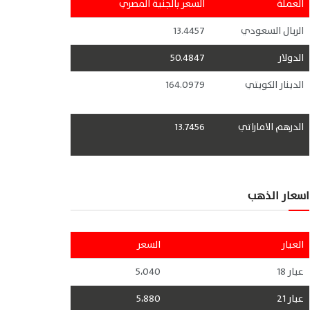
العملة
السعر بالجنية المصري
الريال السعودي
13.4457
الدولار
50.4847
الدينار الكويتي
164.0979
الدرهم الاماراتي
13.7456
اسعار الذهب
العيار
السعر
عيار 18
5،040
عيار 21
5،880