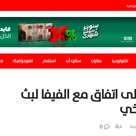
صوصية
تكنولوجيا
عقارات
ستارت أب
استثمار
انفوجرافيك
في
لى اتفاق مع الفيفا لبث
يخي
0
A
جيا
A