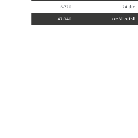
عيار 24
6،720
الجنيه الذهب
47،040