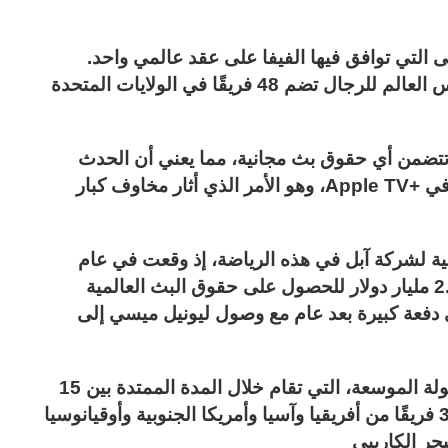
ى التي توافق فيها الفيفا على عقد عالمي واحد.
وتخطط الفيفا لتنظيم أول بطولة موسعة لكأس العالم للرجال تضم 48 فريقًا في الولايات المتحدة
تتضمن أي حقوق بث مجانية، مما يعني أن الحدث
بأكمله يمكن أن يكون متاحًا فقط للمشتركين في +Apple TV، وهو الأمر الذي أثار مخاوف كبار
نية لشركة آبل في هذه الرياضة، إذ وقعت في عام
2022 اتفاقية مدتها 10 سنوات بقيمة قدرها 2.5 مليار دولار للحصول على حقوق البث العالمية
دفعة كبيرة بعد عام مع وصول ليونيل ميسي إلى
ونشرت الفيفا في العام الماضي تفاصيل البطولة الموسعة، التي تقام خلال المدة الممتدة بين 15
يونيو و 13 يوليو من عام 2025 وتضم مقدار 32 فريقًا من أفريقيا وآسيا وأمريكا الجنوبية وأوقيانوسيا
حر الكاريبي