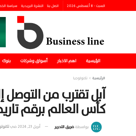
السبت - 8 أغسطس 2026
اتصل بنا
النشرة البريدية
سياسة الخ
الرئيسية
اهم الاخبار
أسواق وشركات
بنوك
الرئيسية
تكنولوجيا
آبل تقترب من التوصل إ
كأس العالم برقم تار
بواسطة
فريق التحرير
أبريل 23, 2024
في
تكنولو