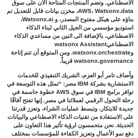
الاصطناعي. وتضم المنتجات المتاحة الآن على سوق
AWS، Watsonx.data، مخزن بيانات قابل للتعديل تم
بناؤه على هيكل مفتوح المصدر، و Watsonx.ai،
استوديو مؤسسي من الجيل الثاني لبناء الذكاء
الاصطناعي، بالإضافة الى اثنين من مساعدي الذكاء
الاصطناعيwatsonx Assistant
وwatsonx.orchestrate. ومن المتوقع أن تتم إتاحة
watsonx.governance قريباً.
وأضاف تامر أبو العزم، الشريك التنفيذي للخدمات
الاستشارية بشركة IBM مصر: “تمثل هذه التوسعة في
توافر برامج IBM في سوق AWS خطوة حاسمة في
رحلة التحول الرقمي لعملائنا في مصر. إنها تفتح آفاقًا
جديدة للابتكار، وتبسط عمليات الشراء، وتعزز قدرتنا
على الاستفادة من تقنيات الذكاء الاصطناعي والبيانات
الحديثة. نحن متحمسون لرؤية تأثير هذا التعاون على
دفع نمو الأعمال وتعزيز الكفاءة للمؤسسات بمختلف