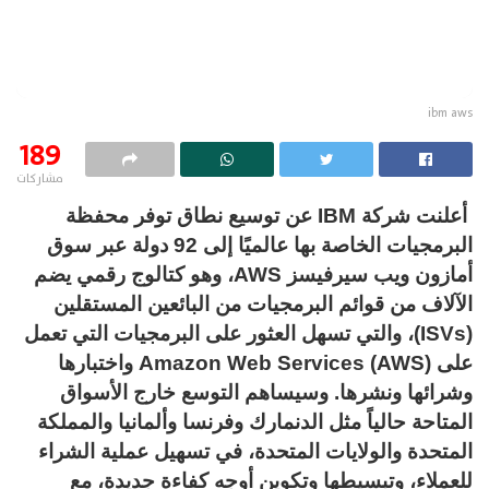
ibm aws
189
مشاركات
أعلنت شركة IBM عن توسيع نطاق توفر محفظة
البرمجيات الخاصة بها عالميًا إلى 92 دولة عبر سوق
أمازون ويب سيرفيسز AWS، وهو كتالوج رقمي يضم
الآلاف من قوائم البرمجيات من البائعين المستقلين
(ISVs)، والتي تسهل العثور على البرمجيات التي تعمل
على Amazon Web Services (AWS) واختبارها
وشرائها ونشرها. وسيساهم التوسع خارج الأسواق
المتاحة حالياً مثل الدنمارك وفرنسا وألمانيا والمملكة
المتحدة والولايات المتحدة، في تسهيل عملية الشراء
للعملاء، وتبسيطها وتكوين أوجه كفاءة جديدة، مع