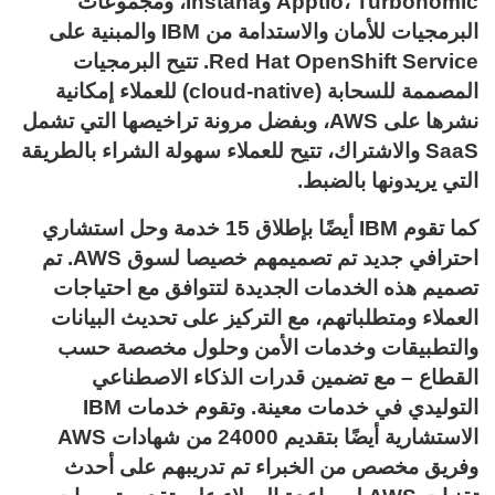
Apptio، Turbonomic وInstana، ومجموعات
البرمجيات للأمان والاستدامة من IBM والمبنية على
Red Hat OpenShift Service. تتيح البرمجيات
المصممة للسحابة (cloud-native) للعملاء إمكانية
نشرها على AWS، وبفضل مرونة تراخيصها التي تشمل
SaaS والاشتراك، تتيح للعملاء سهولة الشراء بالطريقة
التي يريدونها بالضبط.
كما تقوم IBM أيضًا بإطلاق 15 خدمة وحل استشاري
احترافي جديد تم تصميمهم خصيصا لسوق AWS. تم
تصميم هذه الخدمات الجديدة لتتوافق مع احتياجات
العملاء ومتطلباتهم، مع التركيز على تحديث البيانات
والتطبيقات وخدمات الأمن وحلول مخصصة حسب
القطاع – مع تضمين قدرات الذكاء الاصطناعي
التوليدي في خدمات معينة. وتقوم خدمات IBM
الاستشارية أيضًا بتقديم 24000 من شهادات AWS
وفريق مخصص من الخبراء تم تدريبهم على أحدث