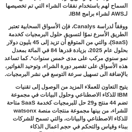
السماح لهم باستخدام نفقات الشراء التي تم تخصيصها
لـAWS لشراء برامج IBM.
ووفقاً لدراسة Canalys، فإن الأسواق السحابية تعتبر
الطريق الأسرع نموًا لتسويق حلول البرمجيات كخدمة
(SaaS)، والتي من المتوقع أن تزيد إلى 45 بليون دولار
بحلول عام 2025، بزيادة قدرها 84 في المائة بمعدل
نمو سنوي مركب على مدى خمس سنوات*. كما تساعد
هذه الأسواق على تقصير دورة الشراء، وتوحيد الفواتير،
بالإضافة الى تسهيل سرعة التوسع في نشر البرمجيات.
يتيح التعاون للعملاء المزيد من الوصول إلى تقنيات
IBM للذكاء الاصطناعي وحلول البيانات في مجموعة
تضم 44 منتج و29 حل للبرمجيات كخدمة SaaS متاحة
للشراء، من بينها مجموعة منتجات منصة watsonx
للذكاء الاصطناعي والبيانات، والتي تسمح للشركات
ببناء وقياس والتحكم في حجم اعمال الذكاء