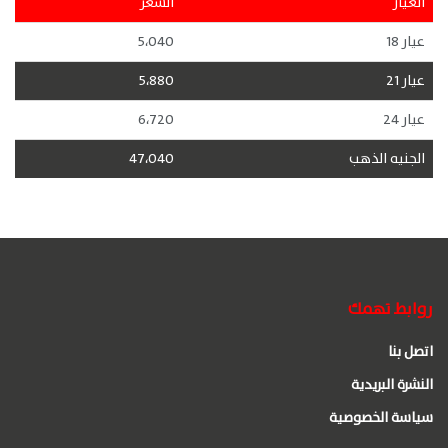
العيار
السعر
عيار 18
5،040
عيار 21
5،880
عيار 24
6،720
الجنيه الذهب
47،040
روابط تهمك
اتصل بنا
النشرة البريدية
سياسة الخصوصية