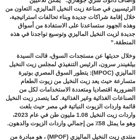
وأضاف داتوك سري جوهاري: “يمكن للاعبين
الرئيسيين في صناعة زيت النخيل الماليزي، التعاون من
خلال إقامة شراكات جديدة وبناء تحالفات استراتيجية،
وهذه الجهود ستساعدنا على الاستفادة من أسواق
جديدة لزيت النخيل الماليزي وتوسيع تواجدنا في هذه
المنطقة.”
وخلال حديثها عن مستجدات السوق، قالت السيدة
بيلفيندر سرون، الرئيس التنفيذي لمجلس زيت النخيل
الماليزي (MPOC): يتطور السوق المصري بوتيرة
متسارعة حيث يعد زيت النخيل من زيوت الطعام
الضرورية اقتصاديا ومتعددة الاستخدامات لكل من
الصناعات الغذائية وغير الغذائية. كما يتصدر زيت النخيل
قائمة واردات الزيوت النباتية في مصر حيث بلغت
واردات زيت النخيل 1.08 مليون طن في عام 2023،
وهو ما يمثل 58٪ من إجمالي واردات الزيوت والدهون.
منتدى زيت النخيل الماليزي (MPOF) ، هو مبادرة من