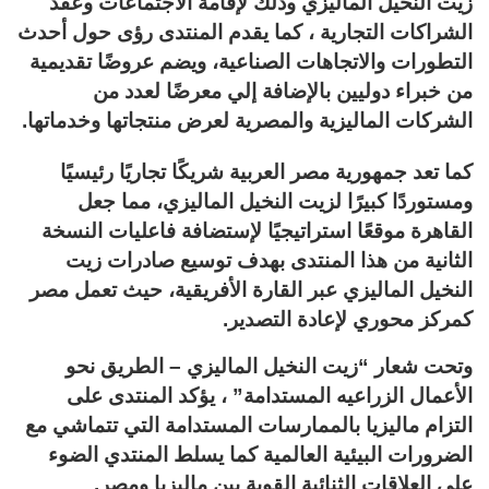
زيت النخيل الماليزي وذلك لإقامة الاجتماعات وعقد
الشراكات التجارية ، كما يقدم المنتدى رؤى حول أحدث
التطورات والاتجاهات الصناعية، ويضم عروضًا تقديمية
من خبراء دوليين بالإضافة إلي معرضًا لعدد من
الشركات الماليزية والمصرية لعرض منتجاتها وخدماتها.
كما تعد جمهورية مصر العربية شريكًا تجاريًا رئيسيًا
ومستوردًا كبيرًا لزيت النخيل الماليزي، مما جعل
القاهرة موقعًا استراتيجيًا لإستضافة فاعليات النسخة
الثانية من هذا المنتدى بهدف توسيع صادرات زيت
النخيل الماليزي عبر القارة الأفريقية، حيث تعمل مصر
كمركز محوري لإعادة التصدير.
وتحت شعار “زيت النخيل الماليزي – الطريق نحو
الأعمال الزراعيه المستدامة” ، يؤكد المنتدى على
التزام ماليزيا بالممارسات المستدامة التي تتماشي مع
الضرورات البيئية العالمية كما يسلط المنتدي الضوء
على العلاقات الثنائية القوية بين ماليزيا ومصر.