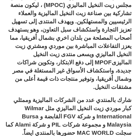
مجلس زيت النخيل الماليزي (MPOC) ، ليكون منصة
تشاركية بين صناعة زيت النخيل الماليزية والعملاء
الرئيسيين والمستهلكين. ويهدف المنتدى إلى تسهيل
تعزيز التجارة واستكشاف سبل التعاون، وهو يستهدف
أصحاب المصلحة من بلدان اخري بشمال أفريقيا، مما
يعزز التفاعلات المباشرة بين موردي ومشتري زيت
النخيل الماليزي ويسعى منتدى زيت النخيل
الماليزىMPOF إلى دفع الابتكار، وتكوين شراكات
جديدة، واستكشاف الأسواق غير المستغلة في مصر
وشمال أفريقيا، وتوفير منتجات ذات قيمة أعلى من
مشتقات النخيل.
شارك بالمنتدي عدد من الشركات الماليزية وممثلي
كبار موردي زيت النخيل الماليزي مثل Wilmar
International و شركة FGV القابضة و Bursa
Malaysia و مجموعة شركات PIL و شركة Alami كما
سجلت MAC WORLD حضورها بالمنتدي ايضاً.