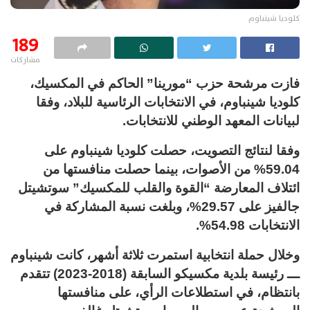
كلوديا شينباوم
189
مشاركات
فازت مرشحة حزب “مورينا” الحاكم في المكسيك،
كلوديا شينباوم، في الانتخابات الرئاسية للبلاد، وفقا
لبيانات المعهد الوطني للانتخابات.
وفقا لنتائج التصويت، حصلت كلوديا شينباوم على
59.04% من الأصوات، بينما حصلت منافستها من
ائتلاف المعارضة “القوة والقلب للمكسيك” سوتشيتل
جالفيز على 29.57%، وبلغت نسبة المشاركة في
الانتخابات 54.98%.
وخلال حملة انتخابية استمرت ثلاثة أشهر، كانت شينباوم
ـــ رئيسة بلدية مكسيكو السابقة (2018-2023) تتقدم
بانتظام، في استطلاعات الرأي، على منافستها