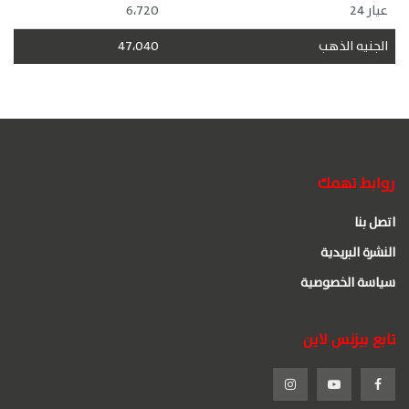
عيار 24
6،720
الجنيه الذهب
47،040
روابط تهمك
اتصل بنا
النشرة البريدية
سياسة الخصوصية
تابع بيزنس لاين