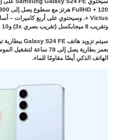
وتقريب 8 ميجابكسل (تقريب بصري 3x) و10 ميجابكسل. selfie.
الهاتف الذكي أيضًا مقاومًا للماء.