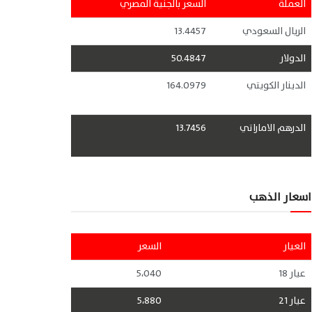
العملة
السعر بالجنية المصري
الريال السعودي
13.4457
الدولار
50.4847
الدينار الكويتي
164.0979
الدرهم الاماراتي
13.7456
اسعار الذهب
العيار
السعر
عيار 18
5،040
عيار 21
5،880