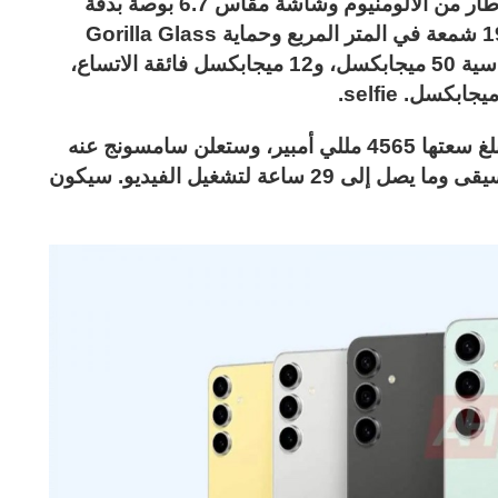
سيحتوي Samsung Galaxy S24 FE على إطار من الألومنيوم وشاشة مقاس 6.7 بوصة بدقة
FullHD + 120 هرتز مع سطوع يصل إلى 1900 شمعة في المتر المربع وحماية Gorilla Glass
Victus +. وسيحتوي على أربع كاميرات – أساسية 50 ميجابكسل، و12 ميجابكسل فائقة الاتساع،
سيتم تزويد هاتف Galaxy S24 FE ببطارية تبلغ سعتها 4565 مللي أمبير، وستعلن سامسونج عنه
بعمر بطارية يصل إلى 78 ساعة لتشغيل الموسيقى وما يصل إلى 29 ساعة لتشغيل الفيديو. سيكون