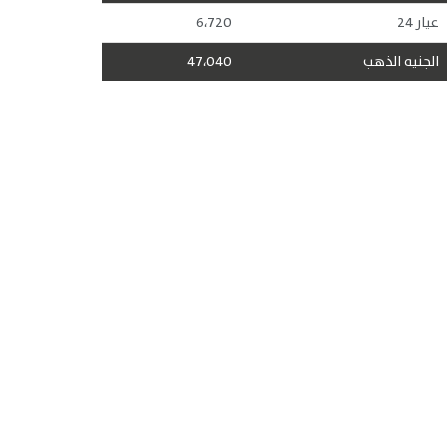
عيار 24
6،720
الجنيه الذهب
47،040