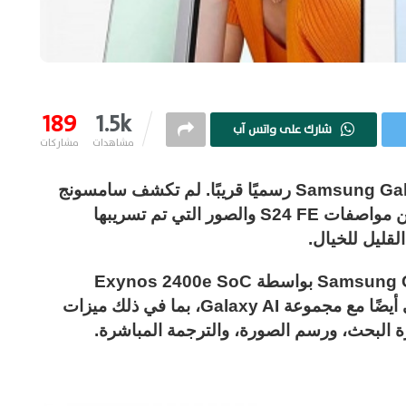
189
1.5k
شارك على واتس آب
مشاهدات
مشاركات
من المتوقع أن يتم إطلاق هاتف Samsung Galaxy S24 FE رسميًا قريبًا. لم تكشف سامسونج
عن أي شيء حول هذا الموضوع حتى الآن، لكن مواصفات S24 FE والصور التي تم تسريبها
وفقًا للمنشور، سيتم تشغيل Samsung Galaxy S24 FE بواسطة Exynos 2400e SoC
وتشغيل One UI 6.1.1 خارج الصندوق. سيأتي أيضًا مع مجموعة Galaxy AI، بما في ذلك ميزات
رة البحث، ورسم الصورة، والترجمة المباشرة.