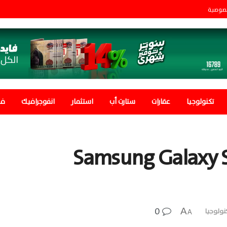
صوصية
تكنولوجيا
عقارات
ستارت أب
استثمار
انفوجرافيك
في
هاتف Samsung Galaxy S24 FE
0
A
نولوجيا
A