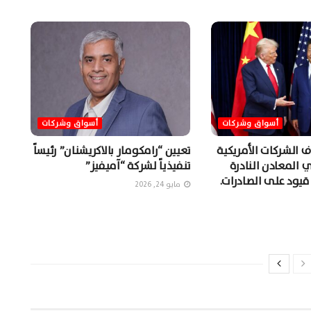
أسواق وشركات
أسواق وشركات
 الشركات الأمريكية
تعيين “رامكومار بالاكريشنان” رئيساً
المعادن النادرة
تنفيذياً لشركة “آميفيز”
قيود على الصادرات.
مايو 24, 2026