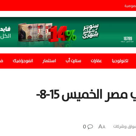
صوصية
تكنولوجيا
عقارات
ستارت أب
استثمار
انفوجرافيك
في
سعر الذهب اليوم في مصر الخميس 15-8-
0
A
واق وشركات
A