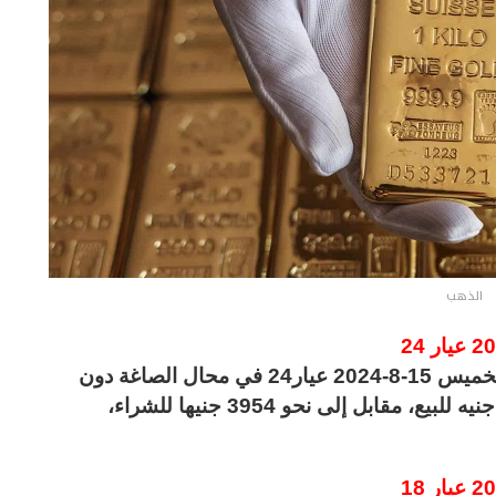
الذهب
انخفض متوسط سعر الذهب اليوم في مصر الخميس 15-8-2024 عيار24 في محال الصاغة دون
مصنعيه، إلى نحو 3931 جنيها للشراء، و3954 جنيه للبيع، مقابل إلى نحو 3954 جنيها للشراء،