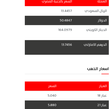
العملة
السعر بالجنية المصري
الريال السعودي
13.4457
الدولار
50.4847
الدينار الكويتي
164.0979
الدرهم الاماراتي
13.7456
اسعار الذهب
العيار
السعر
عيار 18
5،040
عيار 21
5،880