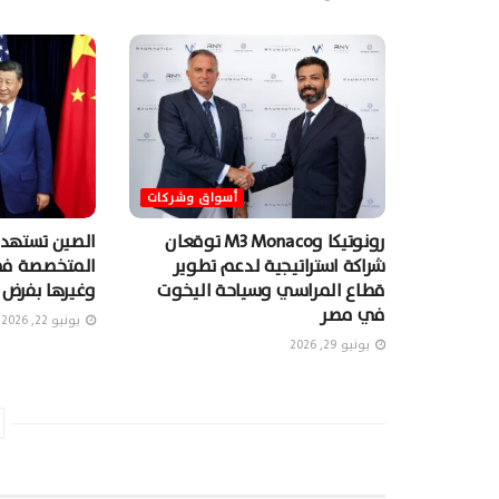
أسواق وشركات
رونوتيكا وM3 Monaco توقعان
الصين تستهدف
شراكة استراتيجية لدعم تطوير
المتخصصة في 
قطاع المراسي وسياحة اليخوت
وغيرها بفرض 
في مصر
يونيو 22, 2026
يونيو 29, 2026