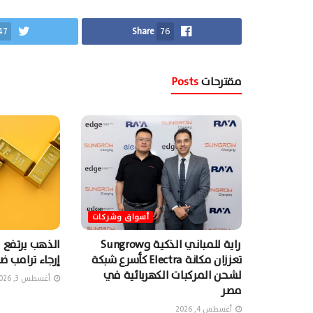
47
Share
76
مقترحات
Posts
أسواق وشركات
راية للمباني الذكية وSungrow
الذهب يرتفع 
تعززان مكانة Electra كأسرع شبكة
إرجاء ترامب ضر
لشحن المركبات الكهربائية في
أغسطس 3, 2026
مصر
أغسطس 4, 2026