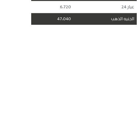
عيار 24
6،720
الجنيه الذهب
47،040