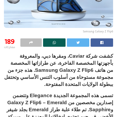
Samsung Galaxy Z Flip6
189
مشاركات
كشفت شركة Caviar، ومقرها دبي، والمعروفة
بأجهزتها المخصصة الفاخرة، عن طرازاتها المخصصة
من هاتف Samsung Galaxy Z Flip6. هذه جزء من
مجموعة مستوحاة من أسلوب التنس الأساسي وتحتفل
ببطولة الولايات المتحدة المفتوحة.
تسمى هذه المجموعة الجديدة Elegance وتتضمن
إصدارين مخصصين من Galaxy Z Flip6 – Emerald
وSapphire. تم طلاء علبة طراز Emerald بجلد شيفر
الأخضر، في حين تحتوي إدخالاتها المعززة على سبيكة