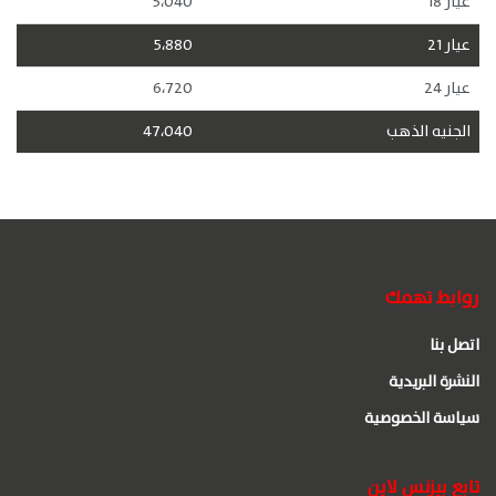
عيار 18
5،040
عيار 21
5،880
عيار 24
6،720
الجنيه الذهب
47،040
روابط تهمك
اتصل بنا
النشرة البريدية
سياسة الخصوصية
تابع بيزنس لاين