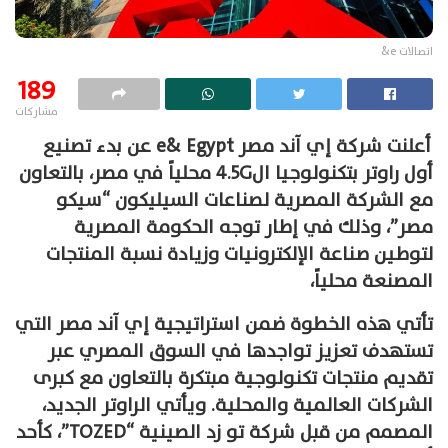
اتصالات e&
189
مشاركات
أعلنت شركة إي آند مصر e& Egypt عن بدء تصنيع
أول راوتر بتكنولوجيا ال4.5G محلياً في مصر، بالتعاون
مع الشركة المصرية لصناعات السيليكون “سيكو
مصر”، وذلك في إطار توجه الحكومة المصرية
لتوطين صناعة الإلكترونيات وزيادة نسبة المنتجات
المصنعة محلياً،
تأتي هذه الخطوة ضمن استراتيجية إي آند مصر التي
تستهدف تعزيز تواجدها في السوق المصري عبر
تقديم منتجات تكنولوجية مبتكرة بالتعاون مع كبرى
الشركات العالمية والمحلية. ويأتي الراوتر الجديد،
المصمم من قبل شركة تو زد الصينية “TOZED”، كأحد