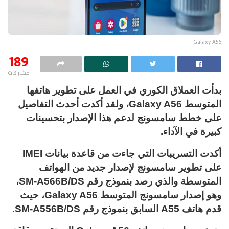
Galaxy A56
189
مشاركات
بدأت العملاق الكوري في العمل على تطوير هاتفها
المتوسط Galaxy A56، ولقد أكدت أحدث التفاصيل
على خطط سامسونج لدعم هذا الإصدار بتحسينات
كبيرة في الآداء.
أكدت التسريبات التي جاءت من قاعدة بيانات IMEI
على تطوير سامسونج لإصدار جديد من الهواتف
المتوسطة والذي رصد بنموذج رقم SM-A566B/DS،
وهو إصدار سامسونج المتوسط Galaxy A56، حيث
قدم هاتف A55 السابق بنموذج رقم SM-A556B/DS.