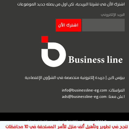
اشترك الآن في نشرتنا البريدية، تكن اول من يصله جديد الموضوعات
البريد الإلكتروني
بيزنس لاين | جريدة إلكترونية متخصصة في الشؤون الإقتصادية
المراسلات:
info@businessline-eg.com
اعلن معنا:
ads@businessline-eg.com
© 2023 بيزنس لاين | كافة الحقوق محفوظة. تنفيذ وتطوير
يل ألف منزل للأسر المستحقة في 10 محافظات
«برتڤيل