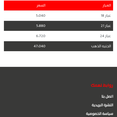
العيار
السعر
عيار 18
5،040
عيار 21
5،880
عيار 24
6،720
الجنيه الذهب
47،040
روابط تهمك
اتصل بنا
النشرة البريدية
سياسة الخصوصية