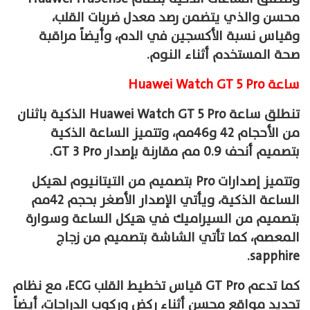
محسن والذي يتضمن رصد معدل ضربات القلب،
وقياس نسبة الأكسجين في الدم، وأيضاً مراقبة
صحة المستخدم أثناء النوم.
ساعة Huawei Watch GT 5 Pro
تنطلق ساعة Huawei Watch GT 5 Pro الذكية باثنان
من الأحجام 42 و46مم، وتتميز الساعة الذكية
بتصميم أنحف 0.9 مم مقارنة بإصدار GT 3 Pro.
وتتميز إصدارات Pro بتصميم من التيتانيوم لهيكل
الساعة الذكية، ويأتي الإصدار الأصغر بحجم 42مم
بتصميم من السيراميك في هيكل الساعة وسوارة
المعصم، كما تأتي الشاشة بتصميم من زجاج
sapphire.
كما تدعم GT Pro قياس تخطيط القلب ECG، مع نظام
تحديد مواقع محسن أثناء ركض وركوب الدراجات، أيضاً