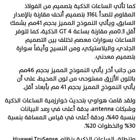
كما تأتي الساعات الذكية بتصميم من الفولاذ
المقاوم للصدأ 316L بتصميم أنحف مقارنة بالإصدار
السابق، ويأتي النموذج المميز بحجم 41مم بسُمك
أقل 0.3مم مقارنة بساعة GT 4 الذكية، كما تتوفر
الساعات بسوارات معصم تختلف بين التصميم
الجلدي، والبلاستيكي، ومن النسيج وأيضاً سوارة
بتصميم معدني.
من جانب أخر يأتي النموذج المميز بحجم 46مم
باللون الأزرق مستوحى من لون المحيط، على أن
يأتي النموذج المميز بحجم 41 مم بأبعاد أقل.
ولقد قامت هواوي بتحديث خوارزمية الساعات الذكية
وشبكات antenna، بدقة أعلى في رصد البيانات
بنسبة 40%، ودقة أعلى في قياس المسافة بنسبة
30% والخطوات 20%.
وتنطلق الساعات الذكية بنظام Huawei TruSense