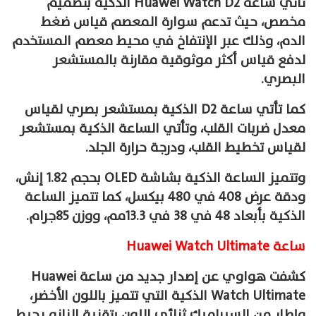
تأتي ساعة Huawei Watch D2 الذكية بتصميم
مخصص، حيث تدعم سوارة المعصم قياس ضغط
الدم، وذلك عبر الإنتفاخ في محيط معصم المستخدم
لدفع قياس أكثر موثوقية مقارنة بالمستشعر
البصري.
كما تأتي ساعة D2 الذكية بمستشعر بصري لقياس
معدل ضربات القلب، وتأتي الساعة الذكية بمستشعر
لقياس تخطيط القلب، ودرجة حرارة الجلد.
وتتميز الساعة الذكية بشاشة OLED بحجم 1.82 إنش،
ودقة عرض 408 في 480 بيكسل، كما تتميز الساعة
الذكية بأبعاد 48 في 38 في 13.3مم، ووزن 85جرام.
ساعة Huawei Watch Ultimate
كشفت هواوي عن إصدار جديد من ساعة Huawei
Watch Ultimate الذكية التي تتميز باللون الأخضر،
وإطار من السيراميك ثنائي اللون بتقنية النانو يحيط