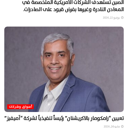
الصين تستهدف الشركات الأمريكية المتخصصة في
المعادن النادرة وغيرها بفرض قيود على الصادرات.
يونيو 22, 2026
أسواق وشركات
تعيين “رامكومار بالاكريشنان” رئيساً تنفيذياً لشركة “آميفيز”
مايو 24, 2026