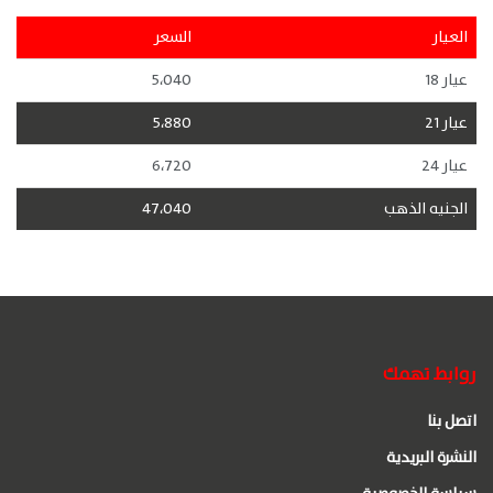
العيار
السعر
عيار 18
5،040
عيار 21
5،880
عيار 24
6،720
الجنيه الذهب
47،040
روابط تهمك
اتصل بنا
النشرة البريدية