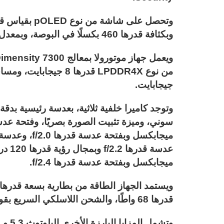
وبكثافة قدرها 460 بكسلًا في البوصة، وبمعدل تحديث قدره 120 هرتزًا، وحماية Gorilla Glass 7i.
جيجابايت.
ميجابكسل وبفتحة عدسة قدرها f/2.4.
قدرها 68 واطًا، والشحن اللاسلكي السريع بقوة قدرها 15 واطًا.