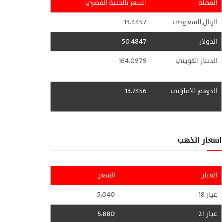
العملة
السعر بالجنية المصري
الريال السعودي
13.4457
الدولار
50.4847
الدينار الكويتي
164.0979
الدرهم الاماراتي
13.7456
اسعار الذهب
العيار
السعر
عيار 18
5،040
عيار 21
5،880