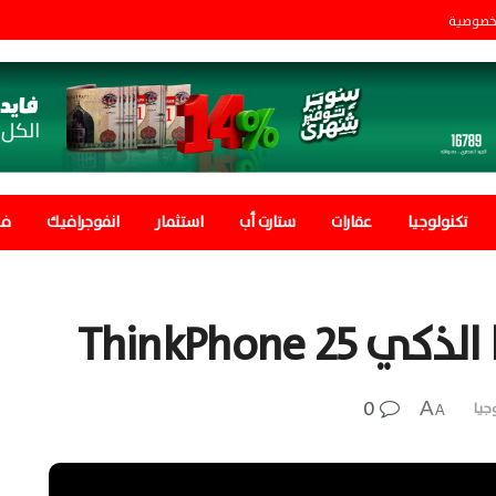
خصوصية
تكنولوجيا
عقارات
ستارت أب
استثمار
انفوجرافيك
في
ThinkPhone
0
A
جيا
A