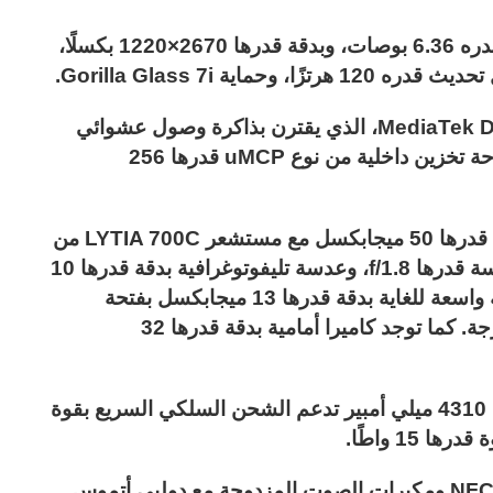
وتحصل على شاشة من نوع pOLED بقياس قدره 6.36 بوصات، وبدقة قدرها 2670×1220 بكسلًا،
ويعمل جهاز موتورولا بمعالج MediaTek Dimensity 7300، الذي يقترن بذاكرة وصول عشوائي
من نوع LPDDR4X قدرها 8 جيجابايت، ومساحة تخزين داخلية من نوع uMCP قدرها 256
وتوجد كاميرا خلفية ثلاثية، بعدسة رئيسية بدقة قدرها 50 ميجابكسل مع مستشعر LYTIA 700C من
سوني، وميزة تثبيت الصورة بصريًا، وفتحة عدسة قدرها f/1.8، وعدسة تليفوتوغرافية بدقة قدرها 10
ميجابكسل وبفتحة عدسة قدرها f/2.0، وعدسة واسعة للغاية بدقة قدرها 13 ميجابكسل بفتحة
عدسة قدرها f/2.2 وبمجال رؤية قدرها 120 درجة. كما توجد كاميرا أمامية بدقة قدرها 32
ويستمد الجهاز الطاقة من بطارية بسعة قدرها 4310 ميلي أمبير تدعم الشحن السلكي السريع بقوة
وتشمل المزايا البارزة الأخرى البلوتوث 5.3 و NFC ومكبرات الصوت المزدوجة مع دولبي أتموس