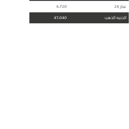
عيار 24
6،720
الجنيه الذهب
47،040