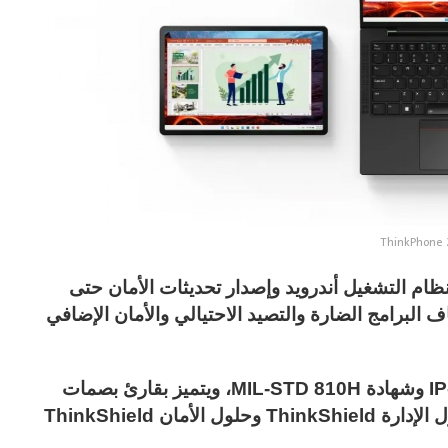
ThinkPhone 
م التشغيل أندرويد وإصدار تحديثات الأمان حتى
كتشاف البرامج الضارة والتصيد الاحتيالي والأمان الإضافي
ويأتي هاتف ThinkPhone 25 مع تصنيف IP-68 وشهادة MIL-STD 810H، ويتميز بقارئ بصمات
الأصابع تحت الشاشة وفتح القفل بالوجه وحلول الإدارة ThinkShield وحلول الأمان ThinkShield