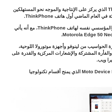
أعلنت موتورولا هاتفها الذكي ThinkPhone 25 الذي يركز على الإنتاجية والموجه نحو المستهلكين
عام الماضي أول هاتف ThinkPhone.
ويحتفظ ThinkPhone 25 بالتركيز الجمالي والمؤسسي نفسه لهاتف ThinkPhone، مع أنه يأتي
ا عميقًا مع أجهزة الحواسيب من لينوفو وأجهزة موتورولا اللوحية،
 والفأرة المشتركة والإشعارات المركزية والقدرة على
را ويب.
وتقدم موتورولا لعملاء B2B برنامج Moto Device Manager الذي يمنح أقسام تكنولوجيا