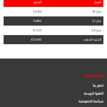
العيار
السعر
عيار 18
5،040
عيار 21
5،880
عيار 24
6،720
الجنيه الذهب
47،040
روابط تهمك
اتصل بنا
النشرة البريدية
سياسة الخصوصية