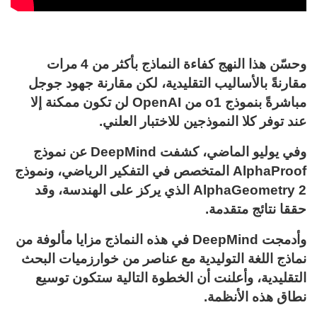
وحسّن هذا النهج كفاءة النماذج بأكثر من 4 مرات
مقارنةً بالأساليب التقليدية، لكن مقارنة جهود جوجل
مباشرةً بنموذج o1 من OpenAI لن تكون ممكنة إلا
عند توفر كلا النموذجين للاختبار العلني.
وفي يوليو الماضي، كشفت DeepMind عن نموذج
AlphaProof المتخصص في التفكير الرياضي، ونموذج
AlphaGeometry 2 الذي يركز على الهندسة، وقد
حققا نتائج متقدمة.
وأدمجت DeepMind في هذه النماذج مزايا مألوفة من
نماذج اللغة التوليدية مع عناصر من خوارزميات البحث
التقليدية، وأعلنت أن الخطوة التالية ستكون توسيع
نطاق هذه الأنظمة.