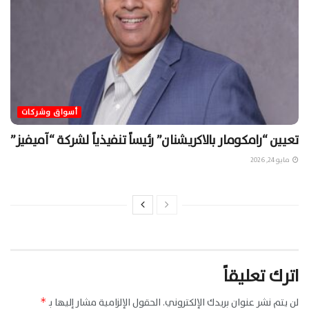
أسواق وشركات
تعيين “رامكومار بالاكريشنان” رئيساً تنفيذياً لشركة “آميفيز”
مايو 24, 2026
اترك تعليقاً
لن يتم نشر عنوان بريدك الإلكتروني.
الحقول الإلزامية مشار إليها بـ
*