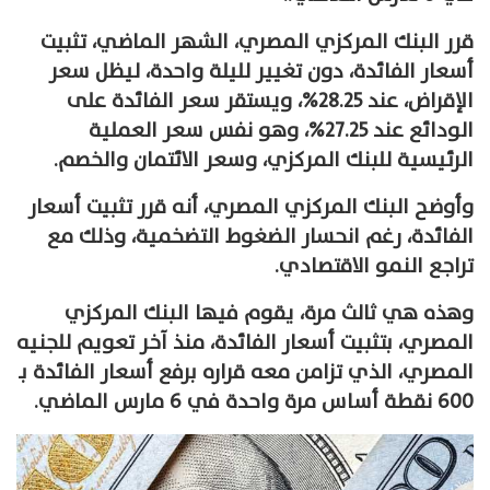
قرر البنك المركزي المصري، الشهر الماضي، تثبيت
أسعار الفائدة، دون تغيير لليلة واحدة، ليظل سعر
الإقراض، عند 28.25%، ويستقر سعر الفائدة على
الودائع عند 27.25%، وهو نفس سعر العملية
الرئيسية للبنك المركزي، وسعر الائتمان والخصم.
وأوضح البنك المركزي المصري، أنه قرر تثبيت أسعار
الفائدة، رغم انحسار الضغوط التضخمية، وذلك مع
تراجع النمو الاقتصادي.
وهذه هي ثالث مرة، يقوم فيها البنك المركزي
المصري، بتثبيت أسعار الفائدة، منذ آخر تعويم للجنيه
المصري، الذي تزامن معه قراره برفع أسعار الفائدة بـ
600 نقطة أساس مرة واحدة في 6 مارس الماضي.