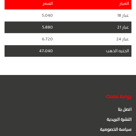
العيار
السعر
عيار 18
5،040
عيار 21
5،880
عيار 24
6،720
الجنيه الذهب
47،040
روابط تهمك
اتصل بنا
النشرة البريدية
سياسة الخصوصية