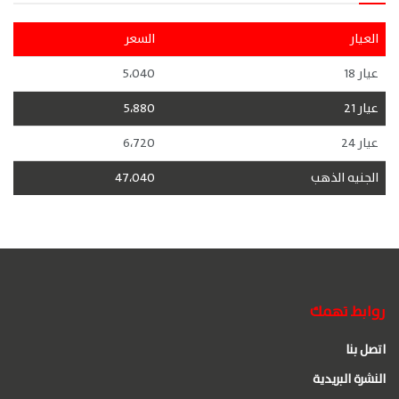
العيار
السعر
عيار 18
5،040
عيار 21
5،880
عيار 24
6،720
الجنيه الذهب
47،040
روابط تهمك
اتصل بنا
النشرة البريدية